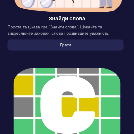
Знайди слова
Проста та цікава гра “Знайти слова”. Шукайте та
викреслюйте заховані слова і розвивайте уважність.
Грати