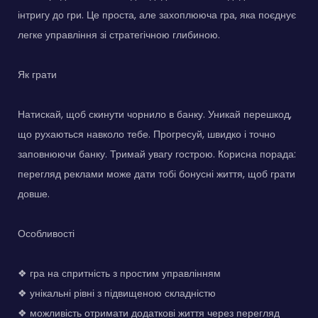
інтригу до гри. Це проста, але захоплююча гра, яка поєднує
легке управління зі стратегічною глибиною.
Як грати
Натискай, щоб скинути чорнило в банку. Уникай перешкод,
що рухаються навколо тебе. Прогресуй, швидко і точно
заповнюючи банку. Тримай увагу гострою. Корисна порада:
перегляд реклами може дати тобі бонусні життя, щоб грати
довше.
Особливості
❖ гра на спритність з простим управлінням
❖ унікальні рівні з підвищеною складністю
❖ можливість отримати додаткові життя через перегляд