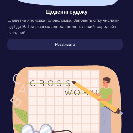
Щоденні судоку
Славетна японська головоломка. Заповніть сітку числами
від 1 до 9. Три рівні складності щодня: легкий, середній і
складний.
Розвʼязати