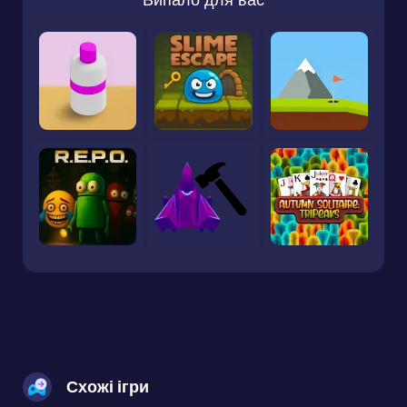
Схожі ігри