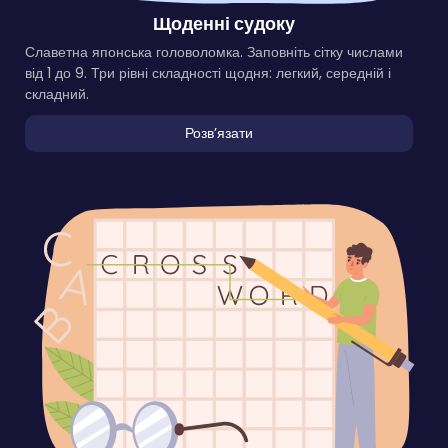
Щоденні судоку
Славетна японська головоломка. Заповніть сітку числами
від 1 до 9. Три рівні складності щодня: легкий, середній і
складний.
Розвʼязати