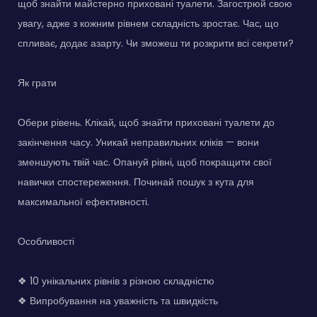
щоб знайти майстерно приховані туалети. Загострюй свою
увагу, адже з кожним рівнем складність зростає. Час, що
спливає, додає азарту. Чи зможеш ти розкрити всі секрети?
Як грати
Обери рівень. Клікай, щоб знайти приховані туалети до
закінчення часу. Уникай неправильних кліків — вони
зменшують твій час. Опануй рівні, щоб покращити свої
навички спостереження. Починай пошук з кута для
максимальної ефективності.
Особливості
❖ 10 унікальних рівнів з різною складністю
❖ Випробування на уважність та швидкість