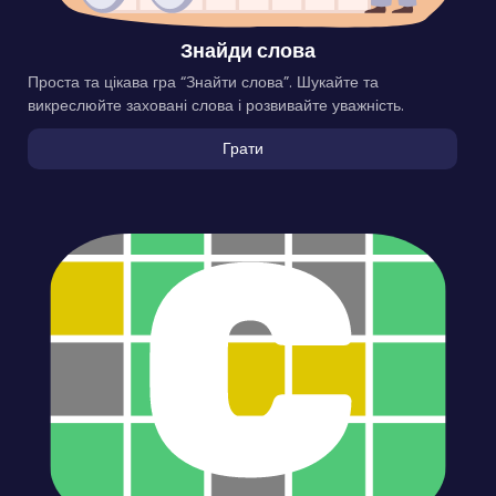
Знайди слова
Проста та цікава гра “Знайти слова”. Шукайте та
викреслюйте заховані слова і розвивайте уважність.
Грати