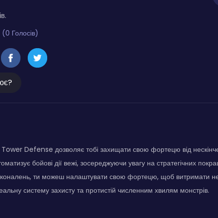
в.
 (0 Голосів)
ює?
Tower Defense дозволяє тобі захищати свою фортецю від нескінче
втоматизує бойові дії вежі, зосереджуючи увагу на стратегічних пок
сконалень, ти можеш налаштувати свою фортецю, щоб витримати не
еальну систему захисту та протистій численним хвилям монстрів.