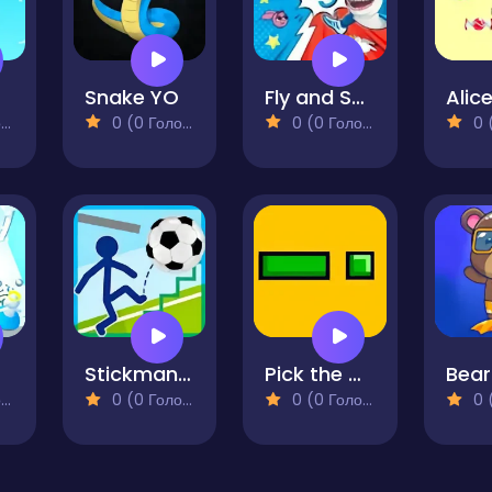
in
Snake YO
Fly and Shoot 1. Italian Bosses
)
0 (0 Голосів)
0 (0 Голосів)
0 (0
Stickman Football
Pick the Green!
Bear
)
0 (0 Голосів)
0 (0 Голосів)
0 (0