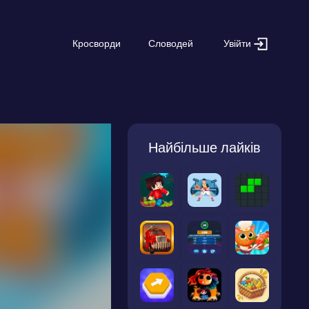
Увійти
Кросворди
Словодей
Найбільше лайків