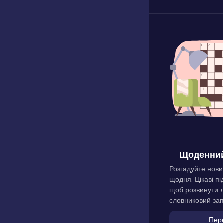
Щоденний
Розгадуйте нови
щодня. Цікаві пі
щоб розвинути л
словниковий зап
Пер