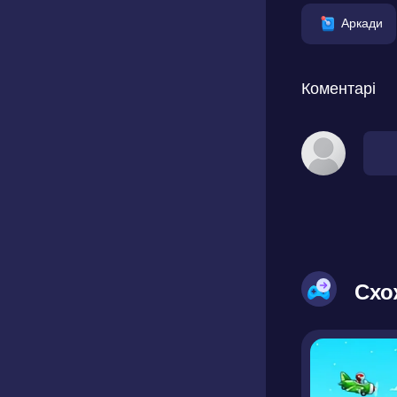
Аркади
Коментарі
Схо