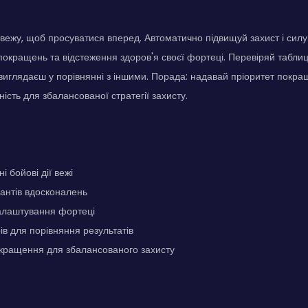
ежу, щоб просуватися вперед. Автоматично підвищуй захист і сил
окращень та відстеження здоров'я своєї фортеці. Перевіряй таблиц
и виглядаєш у порівнянні з іншими. Порада: надавай пріоритет покр
цність для збалансованої стратегії захисту.
 бойові дії вежі
антів вдосконалень
алаштування фортеці
ів для порівняння результатів
окращення для збалансованого захисту