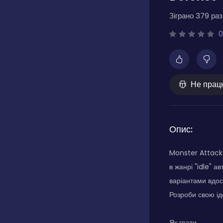
Зіграно 379 разі
0
Не прац
Опис:
Monster Attack 
в жанрі "idle" а
варіантами вдо
Розроби свою ід
Як грати