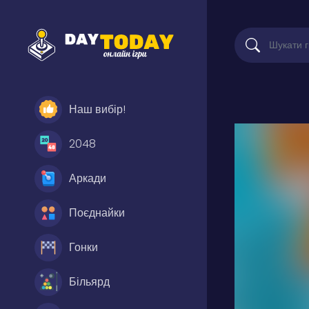
Наш вибір!
2048
Аркади
Поєднайки
Гонки
Більярд