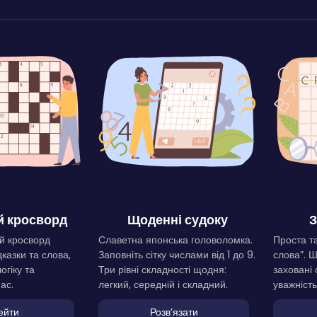
 кросворд
Щоденні судоку
З
й кросворд
Славетна японська головоломка.
Проста та
дказки та слова,
Заповніть сітку числами від 1 до 9.
слова”. 
огіку та
Три рівні складності щодня:
заховані 
ас.
легкий, середній і складний.
уважність
ейти
Розвʼязати