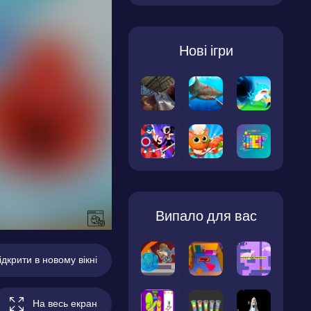
Нові ігри
Випало для вас
ідкрити в новому вікні
На весь екран