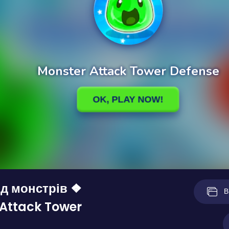
ід монстрів ❖
В
Attack Tower