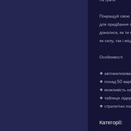
Покращуй свою в
для придбання п
дізнатися, як т
як силу, так і мі
Особливості
❖ автоматизовані
❖ понад 50 варі
❖ можливість н
❖ таблиця лідер
❖ стратегічні п
Категорії: