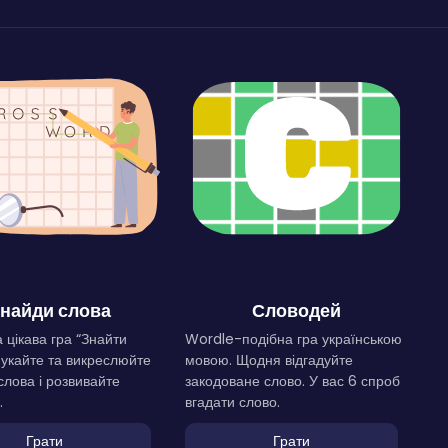
найди слова
Словодей
 цікава гра “Знайти
Wordle-подібна гра українською
Шукайте та викреслюйте
мовою. Щодня відгадуйте
слова і розвивайте
закодоване слово. У вас 6 спроб
.
вгадати слово.
Грати
Грати