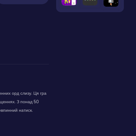
нних орд слизу. Ця гра
ращеннях. З понад 50
впинний натиск.