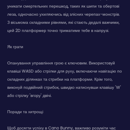
уникати смертельних перешкод, таких як шипи та обертові
леза, одночасно ухиляючись від злісних черепах-монстрів.
З вісьмома складними рівнями, які стають дедалі важчими,
цей 2D платформер точно триматиме тебе в напрузі.
Як грати
Опанування управління грою є ключовим. Використовуй
клавіші WASD або стрілки для руху, включаючи навігацію по
складних ділянках та стрибки на платформи. Крім того,
виконуй подвійний стрибок, швидко натиснувши клавішу 'W'
або стрілку 'вгору' двічі.
Поради та хитрощі
Щоб досягти успіху в Cano Bunny, важливо розуміти час