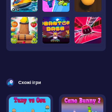
Схожі ігри