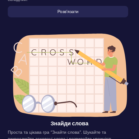
Розвʼязати
Знайди слова
Проста та цікава гра “Знайти слова”. Шукайте та
викреслюйте заховані слова і розвивайте уважність.