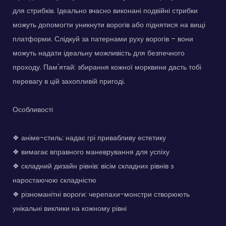
для стрибків. Ідеально вчасно виконані подвійні стрибки
можуть допомогти уникнути ворогів або піднятися на вищі
платформи. Слідкуй за патернами руху ворогів – вони
можуть надати ідеальну можливість для безпечного
проходу. Пам'ятай: збирання кожної морквини дасть тобі
перевагу в цій захопливій пригоді.
Особливості
❖ аніме-стиль: надає грі привабливу естетику
❖ вимагає вправного маневрування для успіху
❖ складний дизайн рівнів: вісім складних рівнів з
наростаючою складністю
❖ різноманітні вороги: черепахи-монстри створюють
унікальні виклики на кожному рівні