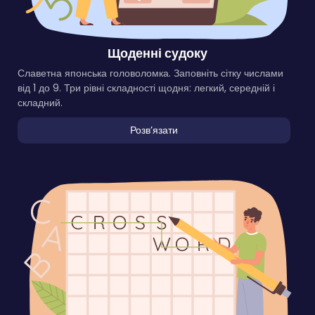
Щоденні судоку
Славетна японська головоломка. Заповніть сітку числами
від 1 до 9. Три рівні складності щодня: легкий, середній і
складний.
Розвʼязати