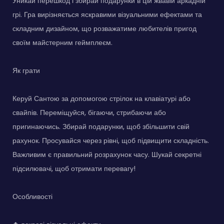
Уникай перешкод і збирай подарунки в цій жвавій аркадній
грі. Гра вирізняється яскравими візуальними ефектами та
складним дизайном, що розважатиме любителів пригод
своїм майстерним геймплеєм.
Як грати
Керуй Сантою за допомогою стрілок на клавіатурі або
свайпів. Переміщуйся, бігаючи, стрибаючи або
пригинаючись. Збирай подарунки, щоб збільшити свій
рахунок. Просувайся через рівні, щоб підвищити складність.
Важливим є правильний розрахунок часу. Шукай секретні
підсилювачі, щоб отримати перевагу!
Особливості