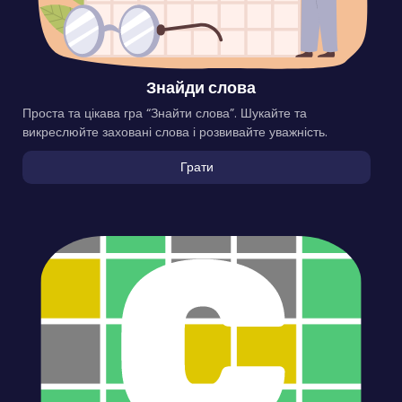
Знайди слова
Проста та цікава гра “Знайти слова”. Шукайте та
викреслюйте заховані слова і розвивайте уважність.
Грати