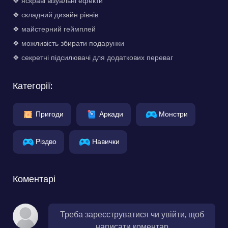
❖ яскраві візуальні ефекти
❖ складний дизайн рівнів
❖ майстерний геймплей
❖ можливість збирати подарунки
❖ секретні підсилювачі для додаткових переваг
Категорії:
Пригоди
Аркади
Монстри
Різдво
Навички
Коментарі
Треба зареєструватися чи увійти, щоб
написати коментар