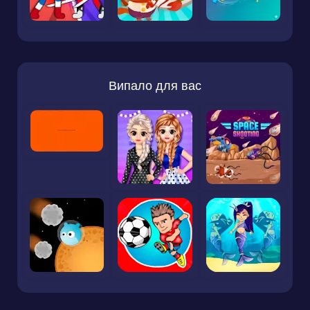
Випало для вас