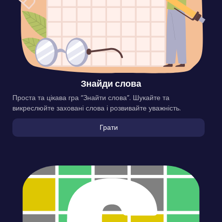
Знайди слова
Проста та цікава гра “Знайти слова”. Шукайте та
викреслюйте заховані слова і розвивайте уважність.
Грати