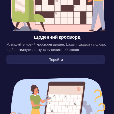
Щоденний кросворд
Розгадуйте новий кросворд щодня. Цікаві підказки та слова,
щоб розвинути логіку та словниковий запас.
Перейти