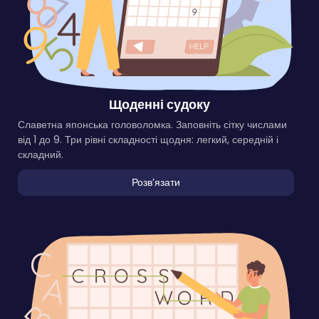
Щоденні судоку
Славетна японська головоломка. Заповніть сітку числами
від 1 до 9. Три рівні складності щодня: легкий, середній і
складний.
Розвʼязати