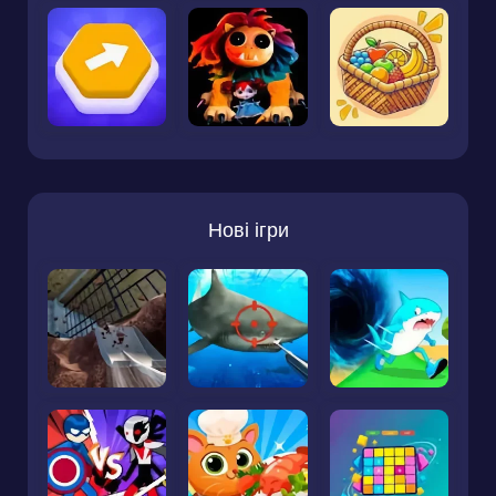
Нові ігри