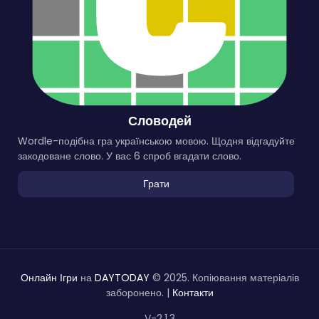
Словодей
Wordle-подібна гра українською мовою. Щодня відгадуйте
закодоване слово. У вас 6 спроб вгадати слово.
Грати
Онлайн Ігри
на
DAYTODAY
© 2025. Копіювання матеріалів
заборонено. |
Контакти
V-2.1.3