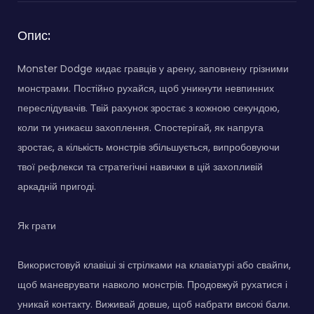
Опис:
Monster Dodge кидає гравців у арену, заповнену грізними
монстрами. Постійно рухайся, щоб уникнути невпинних
переслідувачів. Твій рахунок зростає з кожною секундою,
коли ти уникаєш захоплення. Спостерігай, як напруга
зростає, а кількість монстрів збільшується, випробовуючи
твої рефлекси та стратегічні навички в цій захопливій
аркадній пригоді.
Як грати
Використовуй клавіші зі стрілками на клавіатурі або свайпи,
щоб маневрувати навколо монстрів. Продовжуй рухатися і
уникай контакту. Виживай довше, щоб набрати високі бали.