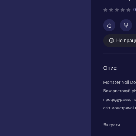
0
Не прац
Опис:
Monster Nail Do
Використовуй рі
процедурами, по
світ монстрячої
Як грати