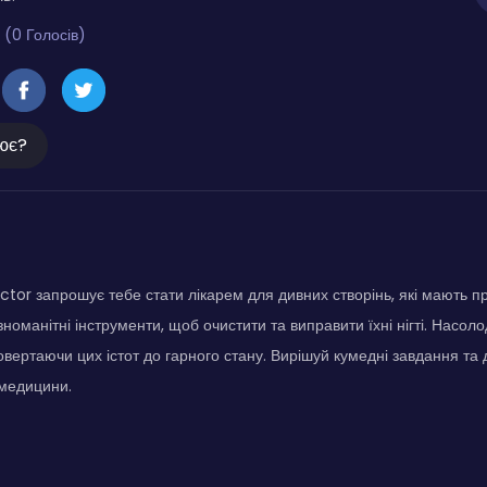
 (0 Голосів)
ює?
ctor запрошує тебе стати лікарем для дивних створінь, які мають пр
зноманітні інструменти, щоб очистити та виправити їхні нігті. Насол
вертаючи цих істот до гарного стану. Вирішуй кумедні завдання та
 медицини.