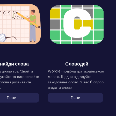
найди слова
Словодей
 цікава гра “Знайти
Wordle-подібна гра українською
Шукайте та викреслюйте
мовою. Щодня відгадуйте
слова і розвивайте
закодоване слово. У вас 6 спроб
.
вгадати слово.
Грати
Грати