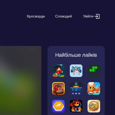
Увійти
Кросворди
Словодей
Найбільше лайків