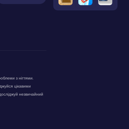
облеми з нігтями.
оджуйся цікавими
 досліджуй незвичайний