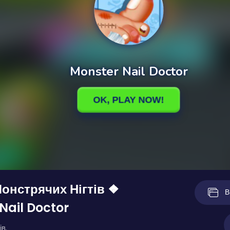
онстрячих Нігтів ❖
В
Nail Doctor
ів.