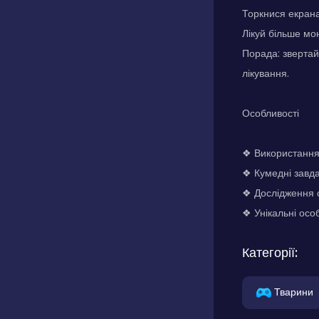
Торкнися екрана
Лікуй більше мо
Порада: звертай
лікування.
Особливості
❖ Використання 
❖ Кумедні завда
❖ Дослідження 
❖ Унікальні осо
Категорії:
Тварини