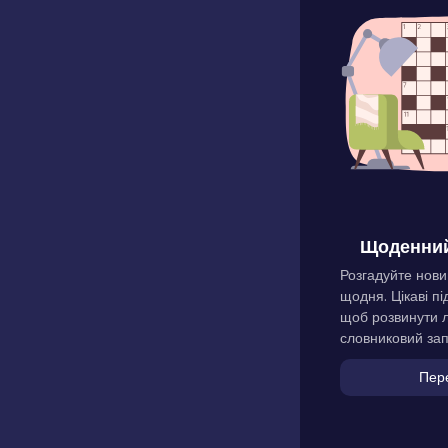
Щоденний
Розгадуйте нови
щодня. Цікаві пі
щоб розвинути л
словниковий зап
Пер