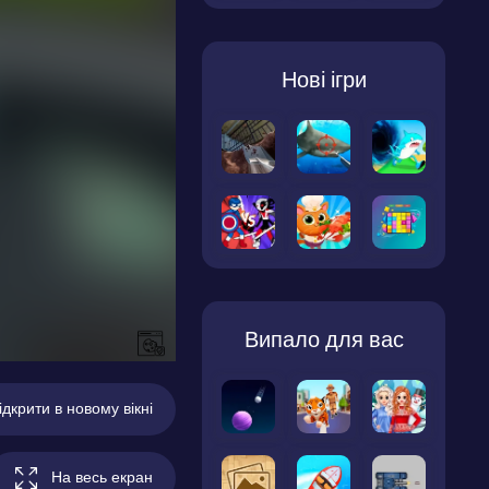
Нові ігри
Випало для вас
ідкрити в новому вікні
На весь екран