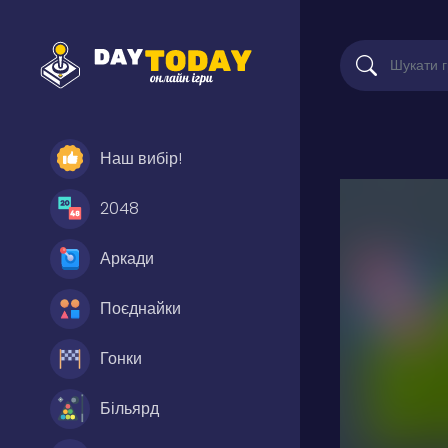
Наш вибір!
2048
Аркади
Поєднайки
Гонки
Більярд