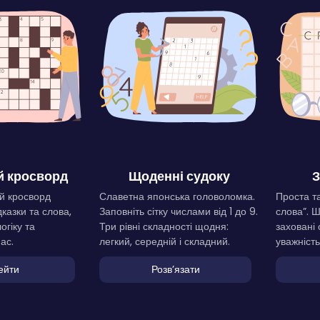
 кросворд
Щоденні судоку
З
й кросворд
Славетна японська головоломка.
Проста та
дказки та слова,
Заповніть сітку числами від 1 до 9.
слова”. 
огіку та
Три рівні складності щодня:
заховані 
ас.
легкий, середній і складний.
уважність
ейти
Розвʼязати