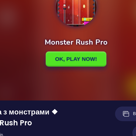
а з монстрами ❖
В
Rush Pro
в.