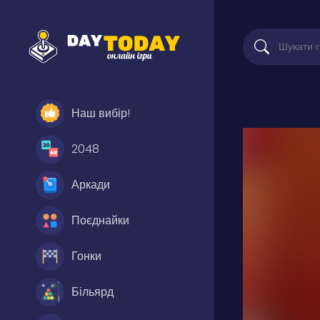
Наш вибір!
2048
Аркади
Поєднайки
Гонки
Більярд