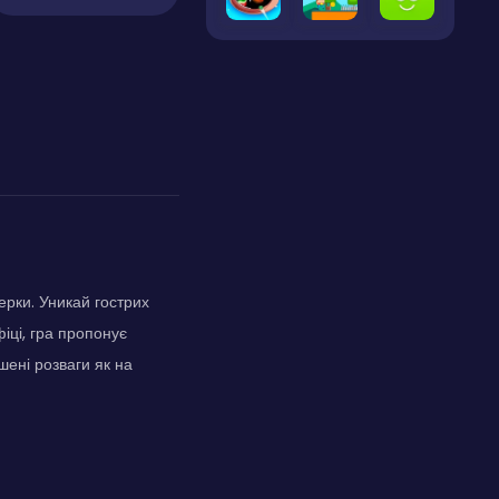
ерки. Уникай гострих
іці, гра пропонує
шені розваги як на