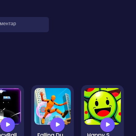
оментар
cyBall
Falling Dummy
Happy Smileys