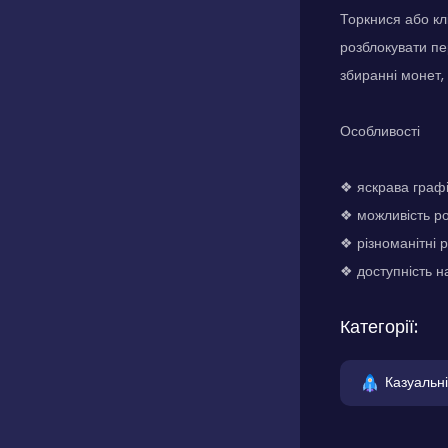
Торкнися або кл
розблокувати пе
збиранні монет,
Особливості
❖ яскрава графі
❖ можливість р
❖ різноманітні 
❖ доступність н
Категорії:
Казуальні