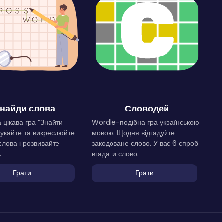
найди слова
Словодей
 цікава гра “Знайти
Wordle-подібна гра українською
Шукайте та викреслюйте
мовою. Щодня відгадуйте
слова і розвивайте
закодоване слово. У вас 6 спроб
.
вгадати слово.
Грати
Грати