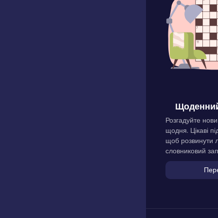
Щоденний
Розгадуйте нови
щодня. Цікаві пі
щоб розвинути л
словниковий зап
Пер