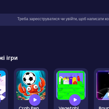
Треба зареєструватися чи увійти, щоб написати к
жі ігри
ters
Crab Penalty
Vegetables for Aliens
Boun