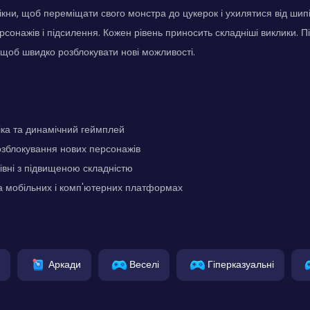
ікни, щоб переміщати свого монстра до цукерок і ухилятися від шип
рсонажів і підсилення. Кожен рівень приносить складніші виклики. П
 щоб швидко розблокувати нові можливості.
ка та динамічний геймплей
озблокування нових персонажів
рівні з підвищеною складністю
а мобільних і комп'ютерних платформах
Аркади
Веселі
Гіперказуальні