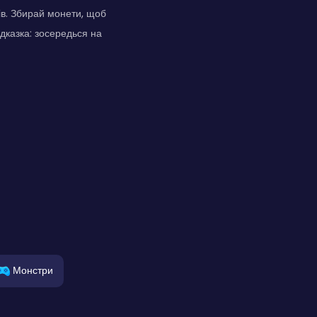
ів. Збирай монети, щоб
ідказка: зосередься на
Монстри