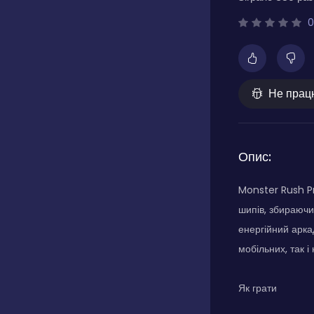
0
Не прац
Опис:
Monster Rush Pr
шипів, збираючи
енергійний аркад
мобільних, так 
Як грати