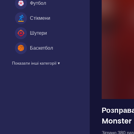
Футбол
Стікмени
Шутери
Баскетбол
Показати інші категорії ▾
Розправ
Monster 
Зіграно 380 разі