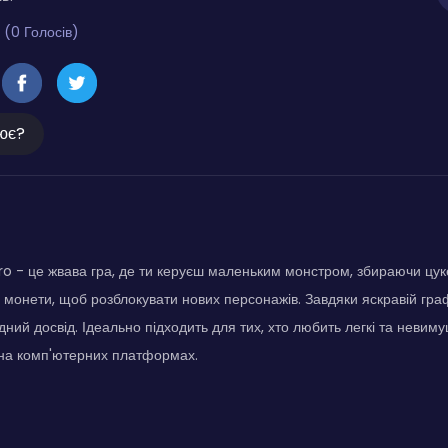
 (0 Голосів)
ює?
o - це жвава гра, де ти керуєш маленьким монстром, збираючи цук
 монети, щоб розблокувати нових персонажів. Завдяки яскравій граф
ний досвід. Ідеально підходить для тих, хто любить легкі та невиму
і на комп'ютерних платформах.