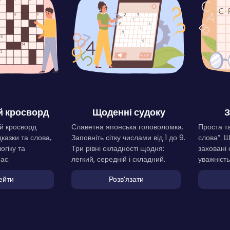
 кросворд
Щоденні судоку
З
й кросворд
Славетна японська головоломка.
Проста та
дказки та слова,
Заповніть сітку числами від 1 до 9.
слова”. 
огіку та
Три рівні складності щодня:
заховані 
ас.
легкий, середній і складний.
уважність
ейти
Розвʼязати