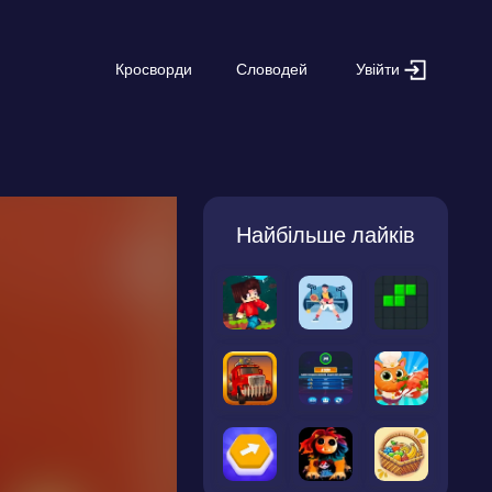
Увійти
Кросворди
Словодей
Найбільше лайків