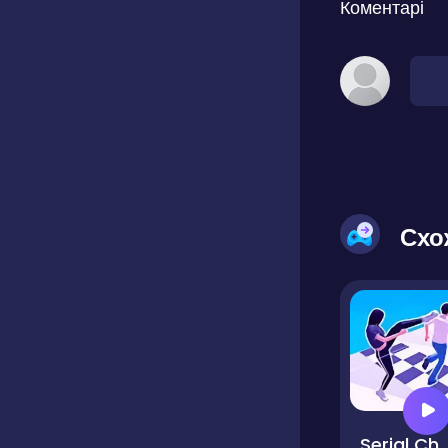
Коментарі
Схо
Serial Chea