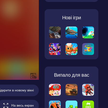
Нові ігри
Випало для вас
ідкрити в новому вікні
На весь екран