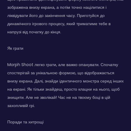
зображена внизу екрана, а потім точно націлитися і
ліквідувати його до закінчення часу. Приготуйся до
динамічного ігрового процесу, який триматиме тебе в
напрузі від початку до кінця.
Як грати
Morph Shoot легко грати, але важко опанувати. Спочатку
спостерігай за унікальною формою, що відображається
внизу екрана. Далі, знайди ідентичного монстра серед інших
на екрані. Як тільки знайдеш, просто клацни на нього, щоб
знищити. Але не зволікай! Час не на твоєму боці в цій
захопливій грі.
Поради та хитрощі