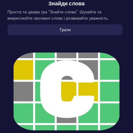
Знайди слова
Проста та цікава гра “Знайти слова”. Шукайте та
викреслюйте заховані слова і розвивайте уважність.
Грати