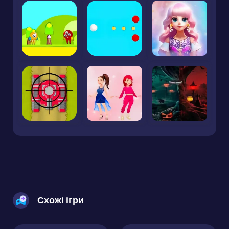
Схожі ігри