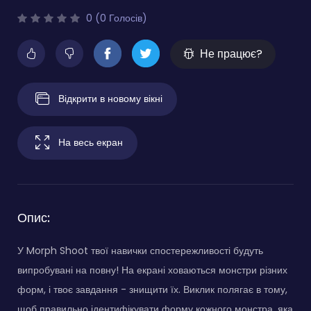
0 (0 Голосів)
Не працює?
Відкрити в новому вікні
На весь екран
Опис:
У Morph Shoot твої навички спостережливості будуть
випробувані на повну! На екрані ховаються монстри різних
форм, і твоє завдання - знищити їх. Виклик полягає в тому,
щоб правильно ідентифікувати форму кожного монстра, яка