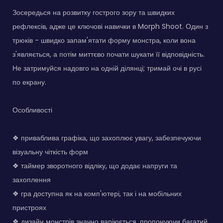
Зосередься на розвитку гострого зору та швидких
рефлексів, адже це ключові навички в Morph Shoot. Один з
трюків - швидко запам'ятати форму монстра, коли вона
з'являється, а потім миттєво почати шукати її відповідність.
Не затримуйся надовго на одній ділянці; тримай очі в русі
по екрану.
Особливості
❖ приваблива графіка, що захоплює увагу, забезпечуючи
візуальну чіткість форм
❖ таймер зворотного відліку, що додає напруги та
захоплення
❖ гра доступна як на комп'ютері, так і на мобільних
пристроях
❖ дизайн монстрів значно варіюється, пропонуючи багатий