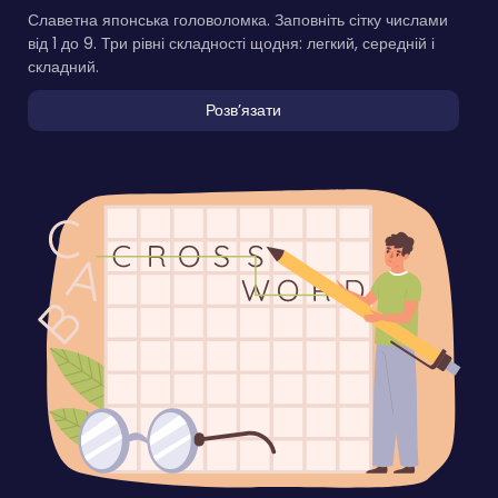
Славетна японська головоломка. Заповніть сітку числами
від 1 до 9. Три рівні складності щодня: легкий, середній і
складний.
Розвʼязати