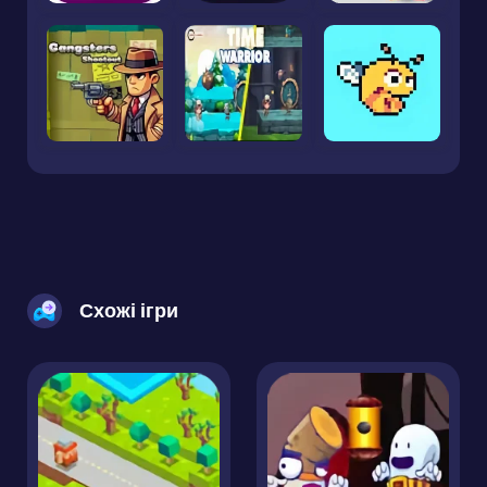
Схожі ігри