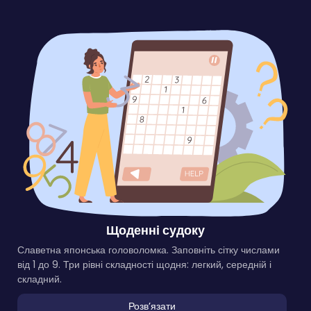
Щоденні судоку
Славетна японська головоломка. Заповніть сітку числами
від 1 до 9. Три рівні складності щодня: легкий, середній і
складний.
Розвʼязати