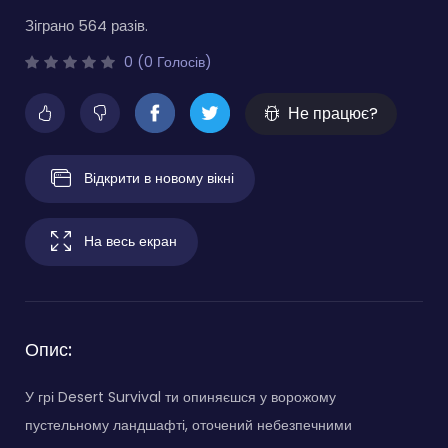
Зіграно 564 разів.
0 (0 Голосів)
Не працює?
Відкрити в новому вікні
На весь екран
Опис:
У грі Desert Survival ти опиняєшся у ворожому
пустельному ландшафті, оточений небезпечними