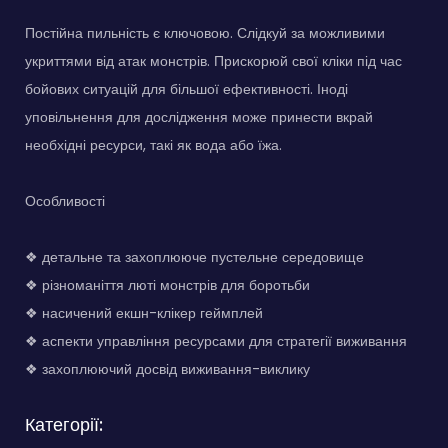
Постійна пильність є ключовою. Слідкуй за можливими
укриттями від атак монстрів. Прискорюй свої кліки під час
бойових ситуацій для більшої ефективності. Іноді
уповільнення для дослідження може принести вкрай
необхідні ресурси, такі як вода або їжа.
Особливості
❖ детальне та захоплююче пустельне середовище
❖ різноманіття люті монстрів для боротьби
❖ насичений екшн-клікер геймплей
❖ аспекти управління ресурсами для стратегії виживання
❖ захоплюючий досвід виживання-виклику
Категорії: