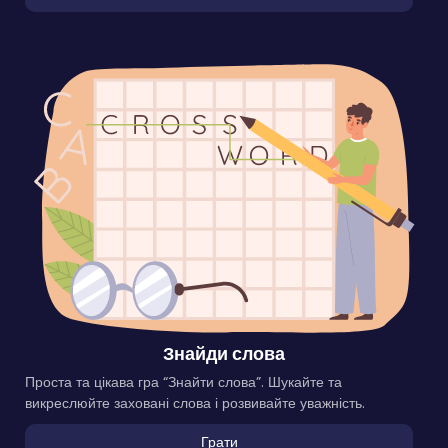
Знайди слова
Проста та цікава гра “Знайти слова”. Шукайте та
викреслюйте заховані слова і розвивайте уважність.
Грати