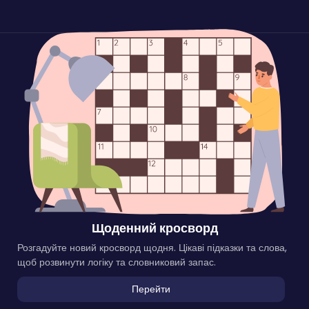
Щоденний кросворд
Розгадуйте новий кросворд щодня. Цікаві підказки та слова,
щоб розвинути логіку та словниковий запас.
Перейти