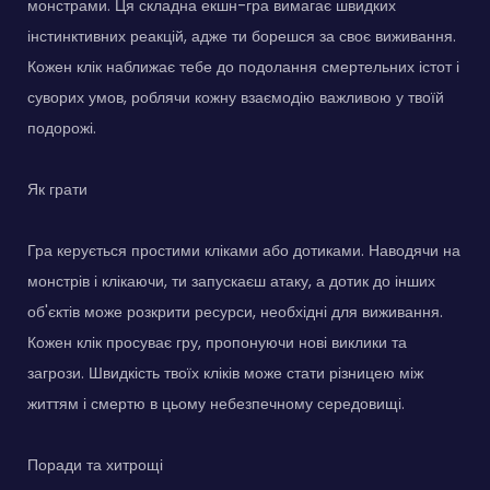
монстрами. Ця складна екшн-гра вимагає швидких
інстинктивних реакцій, адже ти борешся за своє виживання.
Кожен клік наближає тебе до подолання смертельних істот і
суворих умов, роблячи кожну взаємодію важливою у твоїй
подорожі.
Як грати
Гра керується простими кліками або дотиками. Наводячи на
монстрів і клікаючи, ти запускаєш атаку, а дотик до інших
об'єктів може розкрити ресурси, необхідні для виживання.
Кожен клік просуває гру, пропонуючи нові виклики та
загрози. Швидкість твоїх кліків може стати різницею між
життям і смертю в цьому небезпечному середовищі.
Поради та хитрощі