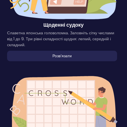
Щоденні судоку
Славетна японська головоломка. Заповніть сітку числами
від 1 до 9. Три рівні складності щодня: легкий, середній і
складний.
Розвʼязати