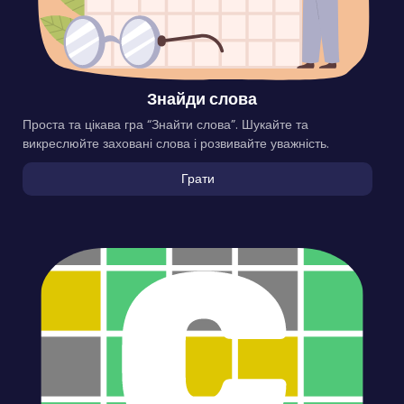
Знайди слова
Проста та цікава гра “Знайти слова”. Шукайте та
викреслюйте заховані слова і розвивайте уважність.
Грати