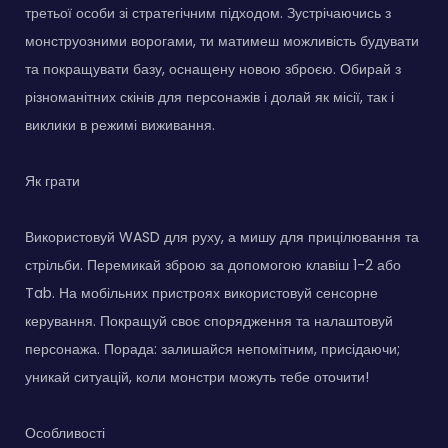
третьої особи зі стратегічним підходом. Зустрічаючись з
монструозними ворогами, ти матимеш можливість будувати
та покращувати базу, оснащену новою зброєю. Обирай з
різноманітних скінів для персонажів і долай як місії, так і
виклики в режимі виживання.
Як грати
Використовуй WASD для руху, а мишу для прицілювання та
стрільби. Перемикай зброю за допомогою клавіш 1-2 або
Tab. На мобільних пристроях використовуй сенсорне
керування. Покращуй своє спорядження та налаштовуй
персонажа. Порада: залишайся непомітним, присідаючи;
уникай ситуацій, коли монстри можуть тебе оточити!
Особливості