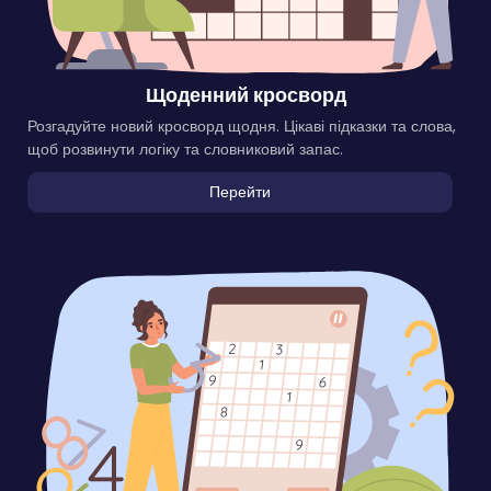
Щоденний кросворд
Розгадуйте новий кросворд щодня. Цікаві підказки та слова,
щоб розвинути логіку та словниковий запас.
Перейти