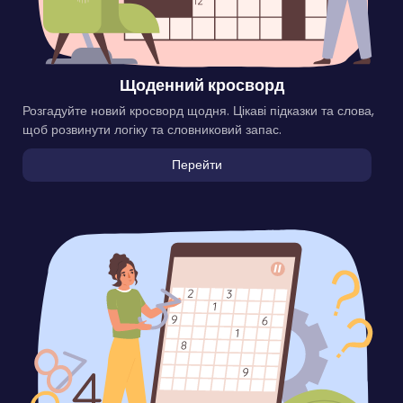
Щоденний кросворд
Розгадуйте новий кросворд щодня. Цікаві підказки та слова,
щоб розвинути логіку та словниковий запас.
Перейти