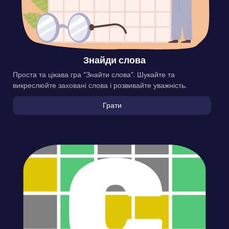
Знайди слова
Проста та цікава гра “Знайти слова”. Шукайте та
викреслюйте заховані слова і розвивайте уважність.
Грати