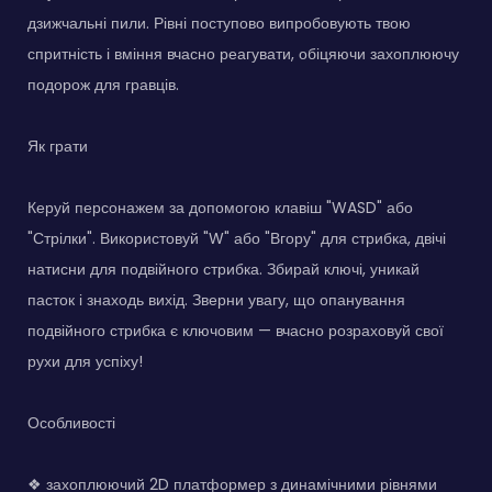
дзижчальні пили. Рівні поступово випробовують твою
спритність і вміння вчасно реагувати, обіцяючи захоплюючу
подорож для гравців.
Як грати
Керуй персонажем за допомогою клавіш "WASD" або
"Стрілки". Використовуй "W" або "Вгору" для стрибка, двічі
натисни для подвійного стрибка. Збирай ключі, уникай
пасток і знаходь вихід. Зверни увагу, що опанування
подвійного стрибка є ключовим — вчасно розраховуй свої
рухи для успіху!
Особливості
❖ захоплюючий 2D платформер з динамічними рівнями