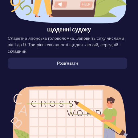
Щоденні судоку
Славетна японська головоломка. Заповніть сітку числами
від 1 до 9. Три рівні складності щодня: легкий, середній і
складний.
Розвʼязати