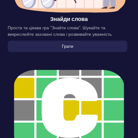
Знайди слова
Проста та цікава гра “Знайти слова”. Шукайте та
викреслюйте заховані слова і розвивайте уважність.
Грати