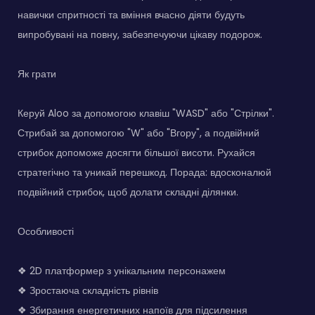
навички спритності та вміння вчасно діяти будуть
випробувані на повну, забезпечуючи цікаву подорож.
Як грати
Керуй Aloo за допомогою клавіш "WASD" або "Стрілки".
Стрибай за допомогою "W" або "Вгору", а подвійний
стрибок допоможе досягти більшої висоти. Рухайся
стратегічно та уникай перешкод. Порада: вдосконалюй
подвійний стрибок, щоб долати складні ділянки.
Особливості
❖ 2D платформер з унікальним персонажем
❖ Зростаюча складність рівнів
❖ Збирання енергетичних напоїв для підсилення