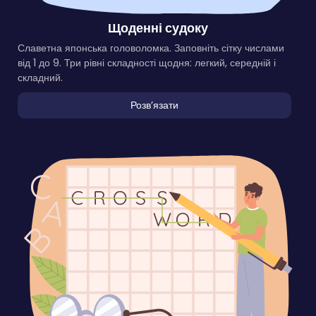
Щоденні судоку
Славетна японська головоломка. Заповніть сітку числами
від 1 до 9. Три рівні складності щодня: легкий, середній і
складний.
Розвʼязати