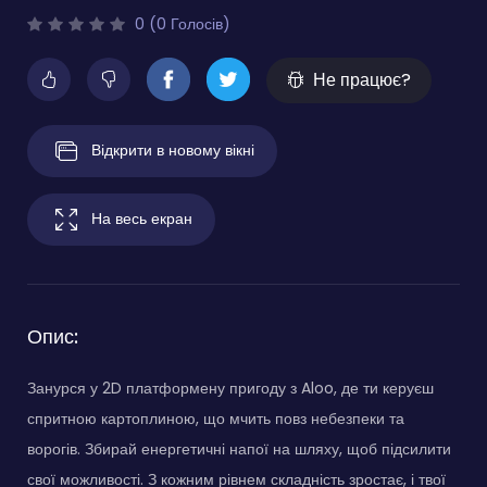
0 (0 Голосів)
Не працює?
Відкрити в новому вікні
На весь екран
Опис:
Занурся у 2D платформену пригоду з Aloo, де ти керуєш
спритною картоплиною, що мчить повз небезпеки та
ворогів. Збирай енергетичні напої на шляху, щоб підсилити
свої можливості. З кожним рівнем складність зростає, і твої