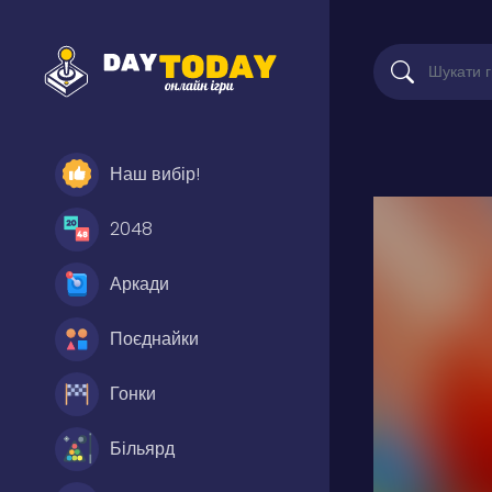
Наш вибір!
2048
Аркади
Поєднайки
Гонки
Більярд