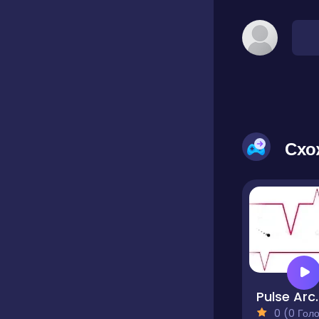
Схо
Pulse
0 (0 Голосів