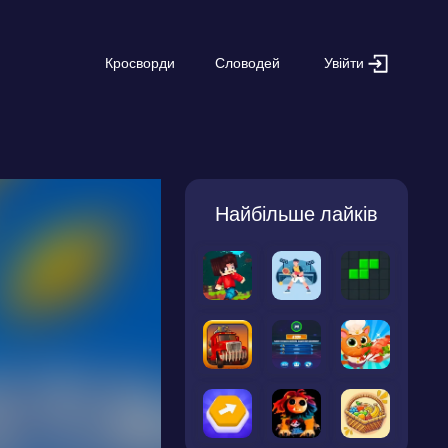
Увійти
Кросворди
Словодей
Найбільше лайків