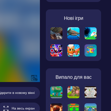
Нові ігри
Випало для вас
ідкрити в новому вікні
На весь екран