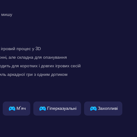
и мишу
ігровий процес у 3D
єнні, але складна для опанування
дить для коротких і довгих ігрових сесій
иль аркадної гри з одним дотиком
М'яч
Гіперказуальні
Захопливі