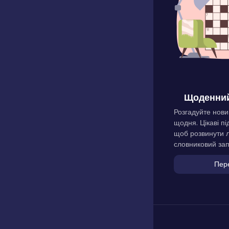
Щоденний
Розгадуйте нови
щодня. Цікаві пі
щоб розвинути л
словниковий зап
Пер