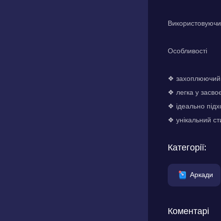
Використовуюч
Особливості
❖ захоплюючий 
❖ легка у засво
❖ ідеально підхо
❖ унікальний ст
Категорії:
Аркади
Коментарі