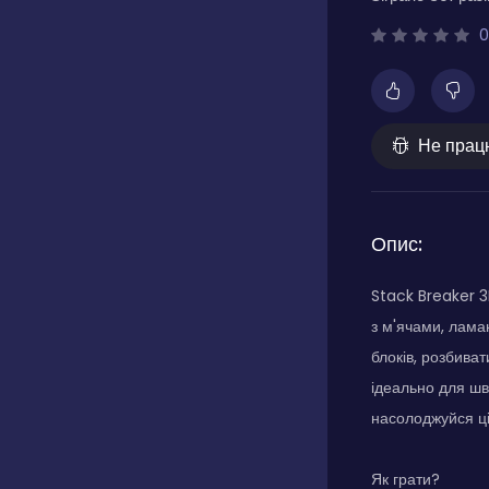
0
Не прац
Опис:
Stack Breaker 3
з м'ячами, лама
блоків, розбива
ідеально для шв
насолоджуйся ці
Як грати?