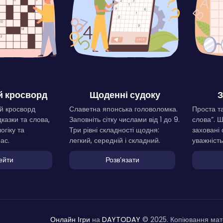
 кросворд
Щоденні судоку
З
й кросворд
Славетна японська головоломка.
Проста та
дказки та слова,
Заповніть сітку числами від 1 до 9.
слова”. 
огіку та
Три рівні складності щодня:
заховані 
ас.
легкий, середній і складний.
уважність
ейти
Розвʼязати
Онлайн Ігри
на
DAYTODAY
© 2025. Копіювання мате