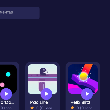
оментар
DoctorDot Connect Mania
Pac Line
Helix Blitz
 Голосів)
0 (0 Голосів)
0 (0 Голосів)