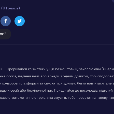
 (0 Голосів)
ює?
D – Проривайся крізь стеки у цій безкоштовній, захоплюючій 3D арк
ння блоків, падіння вниз або аркади з одним дотиком, тобі сподобає
ти кольорові платформи та спускатися донизу. Легко навчитися, але
идких сесій або безкінечної гри. Приєднуйся до веселощів, підготуй
кавою математичною грою, яка змусить тебе повертатися знову і зн