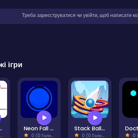
Треба зареєструватися чи увійти, щоб написати к
жі ігри
 Arcade
Neon Fall Ball
Stack Ball 3D
)
0 (0 Голосів)
0 (0 Голосів)
0 (0