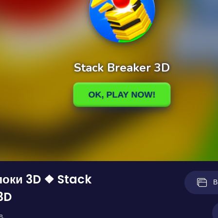
оки 3D ❖ Stack
В
3D
в.