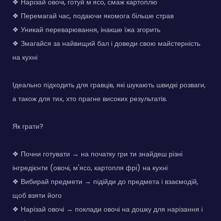
❖ Нарізай овочі, готуй м'ясо, смаж картоплю
❖ Перемагай час, подаючи якомога більше страв
❖ Уникай переварювання, інакше їжа згорить
❖ Змагайся за найвищий бал і доведи свою майстерність
на кухні
Ідеально підходить для гравців, які шукають швидкі розваги,
а також для тих, хто прагне високих результатів.
Як грати?
❖ Почни готувати → на початку гри ти знайдеш різні
інгредієнти (овочі, м'ясо, картопля фрі) на кухні
❖ Вибирай предмети → підійди до предмета і взаємодій,
щоб взяти його
❖ Нарізай овочі → поклади овочі на дошку для нарізання і