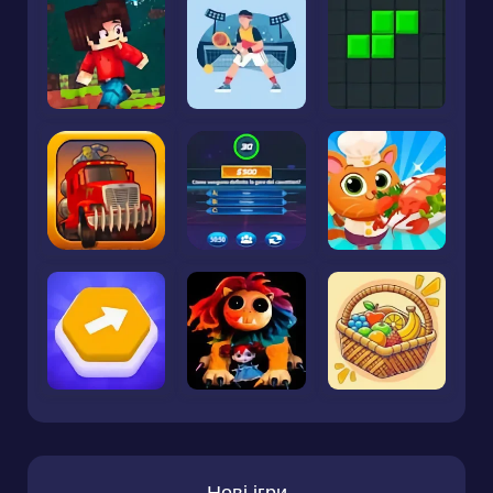
Нові ігри