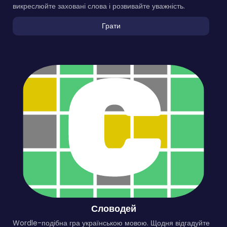
викреслюйте заховані слова і розвивайте уважність.
Грати
Словодей
Wordle-подібна гра українською мовою. Щодня відгадуйте