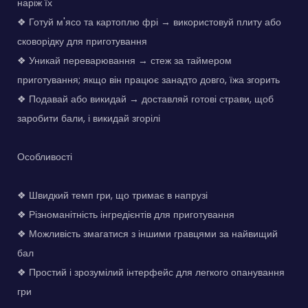
наріж їх
❖ Готуй м'ясо та картоплю фрі → використовуй плиту або
сковорідку для приготування
❖ Уникай переварювання → стеж за таймером
приготування; якщо він працює занадто довго, їжа згорить
❖ Подавай або викидай → доставляй готові страви, щоб
заробити бали, і викидай згорілі
Особливості
❖ Швидкий темп гри, що тримає в напрузі
❖ Різноманітність інгредієнтів для приготування
❖ Можливість змагатися з іншими гравцями за найвищий
бал
❖ Простий і зрозумілий інтерфейс для легкого опанування
гри