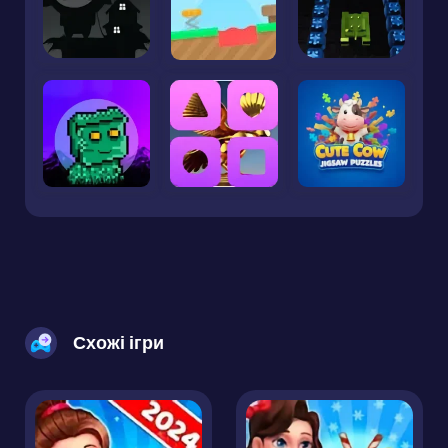
Схожі ігри