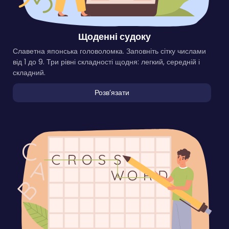
Щоденні судоку
Славетна японська головоломка. Заповніть сітку числами
від 1 до 9. Три рівні складності щодня: легкий, середній і
складний.
Розвʼязати