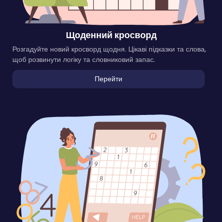
Щоденний кросворд
Розгадуйте новий кросворд щодня. Цікаві підказки та слова,
щоб розвинути логіку та словниковий запас.
Перейти