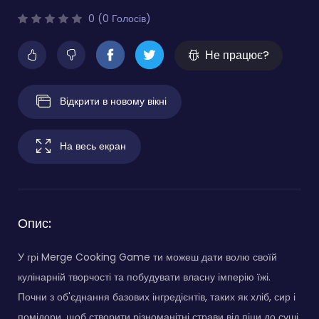
0 (0 Голосів)
Не працює?
Відкрити в новому вікні
На весь екран
Опис:
У грі Merge Cooking Game ти можеш дати волю своїй
кулінарній творчості та побудувати власну імперію їжі.
Почни з об'єднання базових інгредієнтів, таких як хліб, сир і
помідори, щоб створити різноманітні страви від піци до суші.