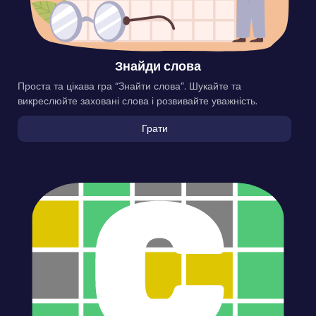
Знайди слова
Проста та цікава гра “Знайти слова”. Шукайте та
викреслюйте заховані слова і розвивайте уважність.
Грати