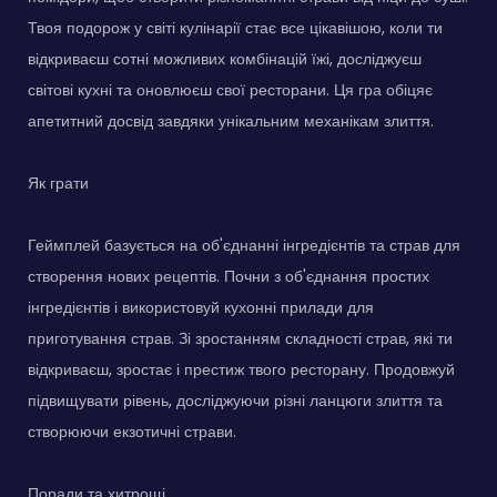
Твоя подорож у світі кулінарії стає все цікавішою, коли ти
відкриваєш сотні можливих комбінацій їжі, досліджуєш
світові кухні та оновлюєш свої ресторани. Ця гра обіцяє
апетитний досвід завдяки унікальним механікам злиття.
Як грати
Геймплей базується на об'єднанні інгредієнтів та страв для
створення нових рецептів. Почни з об'єднання простих
інгредієнтів і використовуй кухонні прилади для
приготування страв. Зі зростанням складності страв, які ти
відкриваєш, зростає і престиж твого ресторану. Продовжуй
підвищувати рівень, досліджуючи різні ланцюги злиття та
створюючи екзотичні страви.
Поради та хитрощі