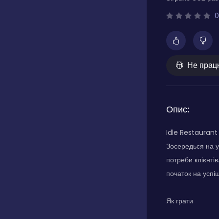
0
Не прац
Опис:
Idle Restaurant
Зосередься на 
потреби клієнтів
початок на успі
Як грати