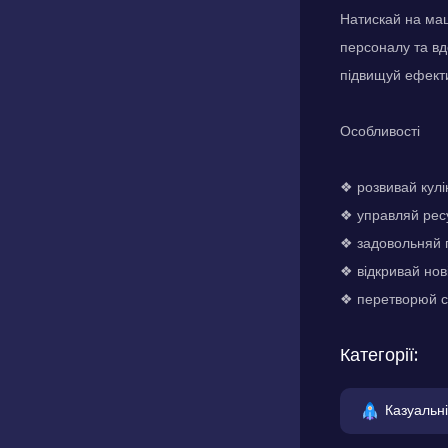
Натискай на маш
персоналу та вд
підвищуй ефект
Особливості
❖ розвивай кулі
❖ управляй рес
❖ задовольняй п
❖ відкривай нові
❖ перетворюй с
Категорії:
Казуальні