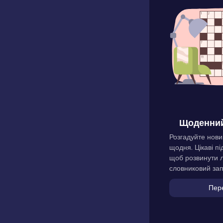
Щоденний
Розгадуйте нови
щодня. Цікаві пі
щоб розвинути л
словниковий зап
Пер