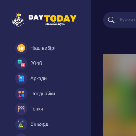
Наш вибір!
2048
Аркади
Поєднайки
Гонки
Більярд