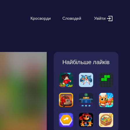
Увійти
Кросворди
Словодей
Найбільше лайків