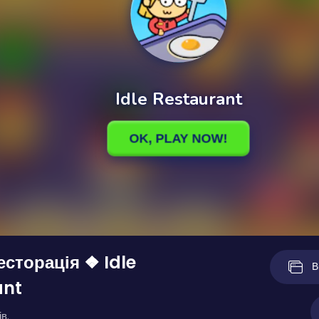
есторація ❖ Idle
В
ant
в.