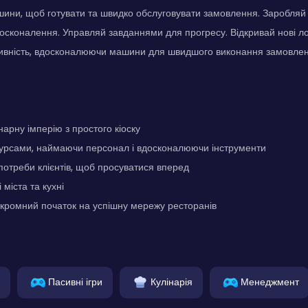
ини, щоб готувати та швидко обслуговувати замовлення. Заробляй
осконалення. Управляй завданнями для прогресу. Відкривай нові ло
ивність, вдосконалюючи машини для швидшого виконання замовлен
нарну імперію з простого кіоску
урсами, наймаючи персонал і вдосконалюючи інструменти
отреби клієнтів, щоб просуватися вперед
 міста та кухні
кромний початок на успішну мережу ресторанів
Пасивні ігри
Кулінарія
Менеджмент