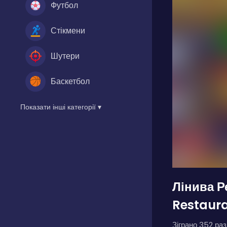
Футбол
Стікмени
Шутери
Баскетбол
Показати інші категорії ▾
Лінива Р
Restaur
Зіграно 352 разі