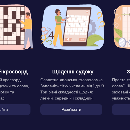
 кросворд
Щоденні судоку
З
й кросворд
Славетна японська головоломка.
Проста та
дказки та слова,
Заповніть сітку числами від 1 до 9.
слова”. 
огіку та
Три рівні складності щодня:
заховані 
ас.
легкий, середній і складний.
уважність
ейти
Розвʼязати