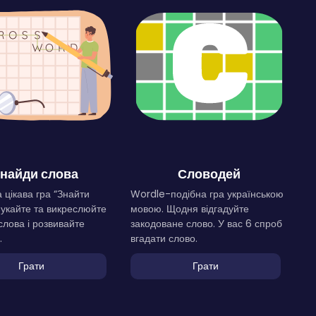
найди слова
Словодей
 цікава гра “Знайти
Wordle-подібна гра українською
Шукайте та викреслюйте
мовою. Щодня відгадуйте
слова і розвивайте
закодоване слово. У вас 6 спроб
.
вгадати слово.
Грати
Грати