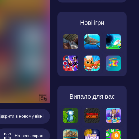
Нові ігри
Випало для вас
ідкрити в новому вікні
На весь екран