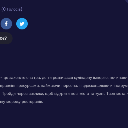
 (0 Голосів)
ює?
 - це захоплююча гра, де ти розвиваєш кулінарну імперію, починаючи
управлінні ресурсами, наймаючи персонал і вдосконалюючи інструм
. Пройди через виклики, щоб відкрити нові міста та кухні. Твоя мет
шну мережу ресторанів.