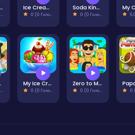
Craze: Top Burger Shop
Ice Cream Fever - Cooking Game
Soda King - Cooking Rush
)
0 (0 Голосів)
0 (0 Голосів)
5.0 
uilder
My Ice Cream Shop
Zero to Millionaire!
)
0 (0 Голосів)
0 (0 Голосів)
0 (0