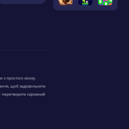
 з простого кіоску.
енти, щоб задовольнити
а - перетворити скромний