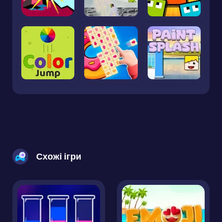
Схожі ігри