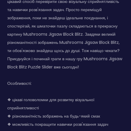
цікавий спосіб перевірити свою візуальну сприйнятливість
та навички розв'язання задач. Просто переміщуй
зображення, поки не знайдеш ідеальне поєднання, і
спостерігай, як шматочки пазлу складаються в прекрасну
картину Mushrooms Jigsaw Block Blitz. Завдяки великій
різноманітності зображень Mushrooms Jigsaw Block Blitz,
ти обов'язково знайдеш щось до душі. Тож навіщо чекати?
Приєднуйся і починай грати в нашу гру Mushrooms Jigsaw
Block Blitz Puzzle Slider вже сьогодні!
Особливості:
❖ цікаві головоломки для розвитку візуальної
сприйнятливості
❖ різноманітність зображень на будь-який смак
❖ можливість покращити навички розв'язання задач