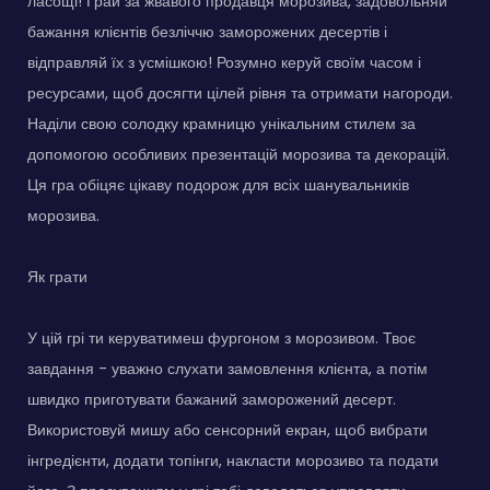
ласощі! Грай за жвавого продавця морозива, задовольняй
бажання клієнтів безліччю заморожених десертів і
відправляй їх з усмішкою! Розумно керуй своїм часом і
ресурсами, щоб досягти цілей рівня та отримати нагороди.
Наділи свою солодку крамницю унікальним стилем за
допомогою особливих презентацій морозива та декорацій.
Ця гра обіцяє цікаву подорож для всіх шанувальників
морозива.
Як грати
У цій грі ти керуватимеш фургоном з морозивом. Твоє
завдання - уважно слухати замовлення клієнта, а потім
швидко приготувати бажаний заморожений десерт.
Використовуй мишу або сенсорний екран, щоб вибрати
інгредієнти, додати топінги, накласти морозиво та подати