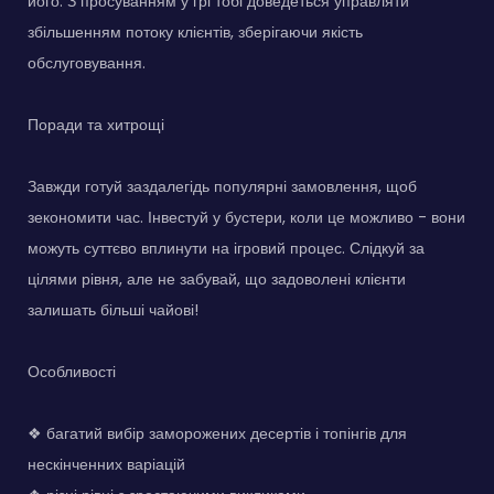
його. З просуванням у грі тобі доведеться управляти
збільшенням потоку клієнтів, зберігаючи якість
обслуговування.
Поради та хитрощі
Завжди готуй заздалегідь популярні замовлення, щоб
зекономити час. Інвестуй у бустери, коли це можливо - вони
можуть суттєво вплинути на ігровий процес. Слідкуй за
цілями рівня, але не забувай, що задоволені клієнти
залишать більші чайові!
Особливості
❖ багатий вибір заморожених десертів і топінгів для
нескінченних варіацій