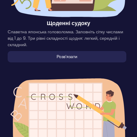
Щоденні судоку
Славетна японська головоломка. Заповніть сітку числами
від 1 до 9. Три рівні складності щодня: легкий, середній і
складний.
Розвʼязати