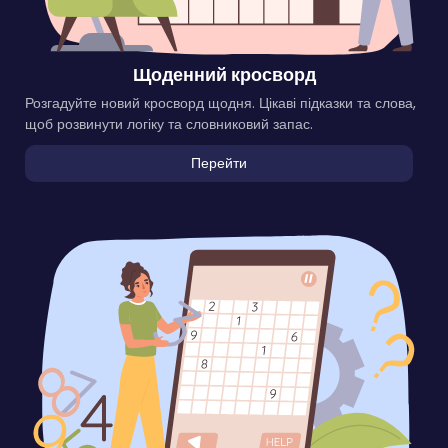
Щоденний кросворд
Розгадуйте новий кросворд щодня. Цікаві підказки та слова,
щоб розвинути логіку та словниковий запас.
Перейти