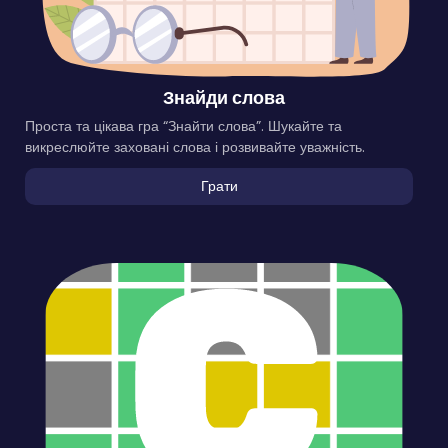
Знайди слова
Проста та цікава гра “Знайти слова”. Шукайте та
викреслюйте заховані слова і розвивайте уважність.
Грати