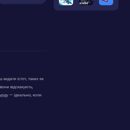
кидати істот, таких як
вони відскакують,
урду — ідеально, коли