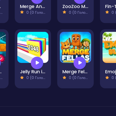
nrot
Merge Animals
ZooZoo Merge
)
0 (0 Голосів)
0 (0 Голосів)
0 (0
r Love
Jelly Run in 2048
Merge Fellas Italian Brainrot
Emoj
)
0 (0 Голосів)
0 (0 Голосів)
0 (0