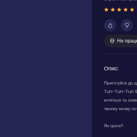
Не прац
Опис:
Приготуйся до д
Tun-Tun-Tun Sah
котяться та зли
твоєму мозку по
Як грати?