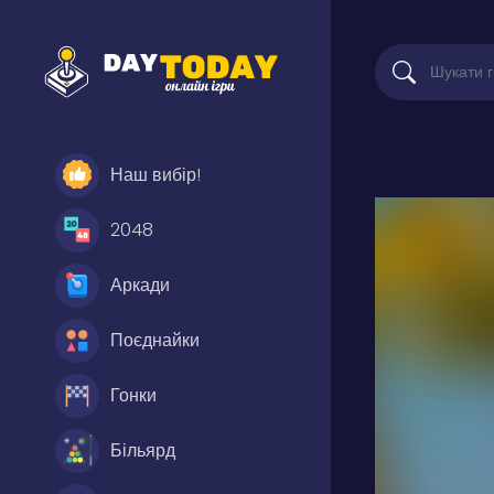
Наш вибір!
2048
Аркади
Поєднайки
Гонки
Більярд