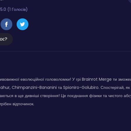
5.0 (1 Голосів)
ює?
ивовижної еволюційної головоломки! У грі Brainrot Merge ти зможеш 
ur, Chimpanzini-Bananini та Spioniro-Golubiro. Спостерігай, як 
ваються в ще дивніші створіння! Це поєднання фізики та чистого абс
трібен відпочинок.