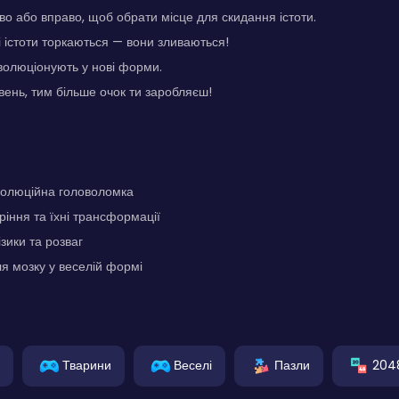
во або вправо, щоб обрати місце для скидання істоти.
 істоти торкаються — вони зливаються!
еволюціонують у нові форми.
ень, тим більше очок ти заробляєш!
олюційна головоломка
ріння та їхні трансформації
ики та розваг
я мозку у веселій формі
Тварини
Веселі
Пазли
204