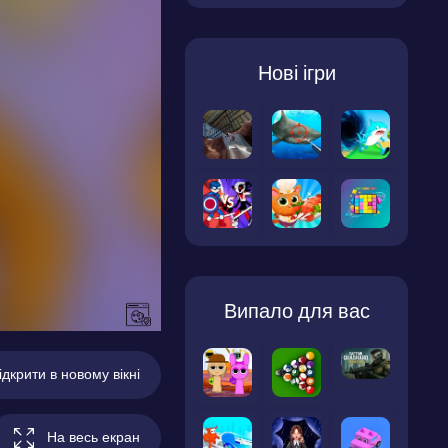
Нові ігри
Випало для вас
ідкрити в новому вікні
На весь екран