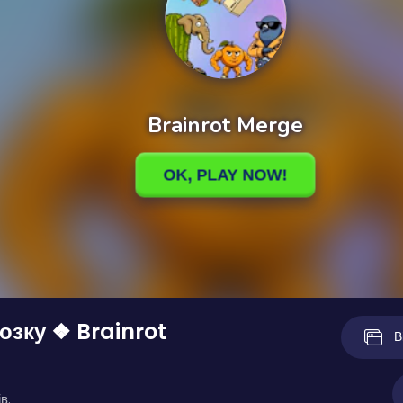
озку ❖ Brainrot
В
в.