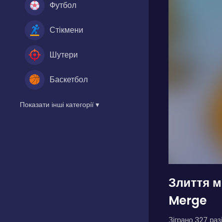
Футбол
Стікмени
Шутери
Баскетбол
Показати інші категорії ▾
Злиття м
Merge
Зіграно 327 разі