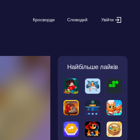
Увійти
Кросворди
Словодей
Найбільше лайків