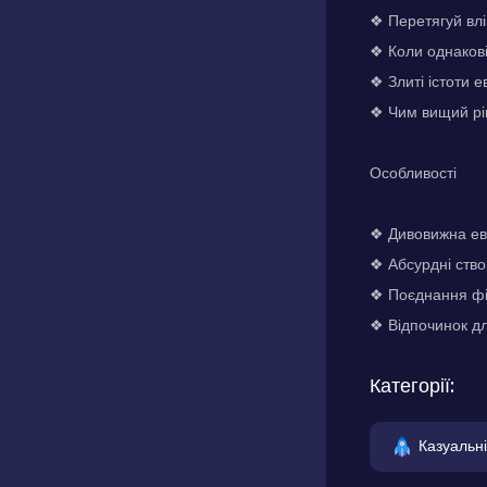
❖ Перетягуй влі
❖ Коли однакові
❖ Злиті істоти 
❖ Чим вищий рів
Особливості
❖ Дивовижна ев
❖ Абсурдні ство
❖ Поєднання фіз
❖ Відпочинок дл
Категорії:
Казуальні