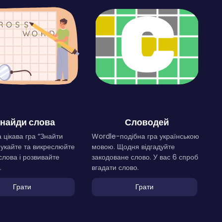
найди слова
Словодей
 цікава гра “Знайти
Wordle-подібна гра українською
Шукайте та викреслюйте
мовою. Щодня відгадуйте
слова і розвивайте
закодоване слово. У вас 6 спроб
.
вгадати слово.
Грати
Грати