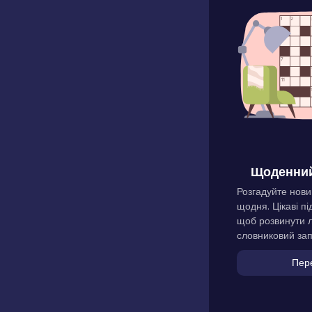
Щоденний
Розгадуйте нови
щодня. Цікаві пі
щоб розвинути л
словниковий зап
Пер