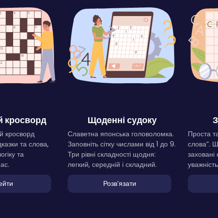
 кросворд
Щоденні судоку
З
й кросворд
Славетна японська головоломка.
Проста та
дказки та слова,
Заповніть сітку числами від 1 до 9.
слова”. 
огіку та
Три рівні складності щодня:
заховані 
ас.
легкий, середній і складний.
уважність
ейти
Розвʼязати