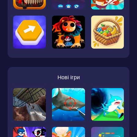
Нові ігри