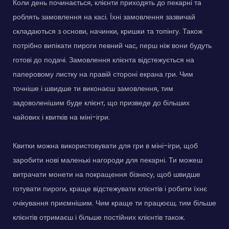
Коли день починається, клієнти приходять до пекарні та
роблять замовлення на касі. Їхні замовлення зазвичай
складаються з основи, начинки, кришки та топінгу. Також
потрібно випікати пироги певний час, перш ніж вони будуть
готові до подачі. Замовлення клієнта відстежується на
паперовому листку на правій стороні екрана гри. Чим
точніше і швидше ти виконаєш замовлення, тим
задоволенішим буде клієнт, що призведе до більших
чайових і квитків на міні-ігри.
Квитки можна використовувати для гри в міні-ігри, щоб
заробити нові маленькі нагороди для пекарні. Ти можеш
витрачати монети на покращення бізнесу, щоб швидше
готувати пироги, краще відстежувати клієнтів і робити їхнє
очікування приємнішим. Чим краще ти працюєш, тим більше
клієнтів отримаєш і більше постійних клієнтів також.