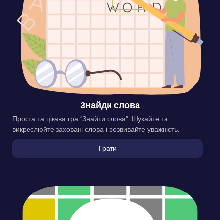
Знайди слова
Проста та цікава гра “Знайти слова”. Шукайте та
викреслюйте заховані слова і розвивайте уважність.
Грати