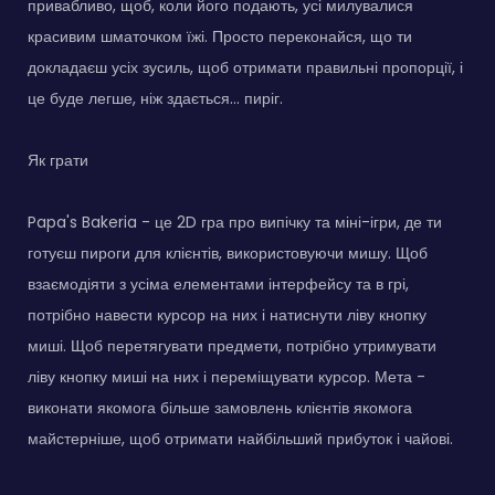
привабливо, щоб, коли його подають, усі милувалися
красивим шматочком їжі. Просто переконайся, що ти
докладаєш усіх зусиль, щоб отримати правильні пропорції, і
це буде легше, ніж здається... пиріг.
Як грати
Papa's Bakeria - це 2D гра про випічку та міні-ігри, де ти
готуєш пироги для клієнтів, використовуючи мишу. Щоб
взаємодіяти з усіма елементами інтерфейсу та в грі,
потрібно навести курсор на них і натиснути ліву кнопку
миші. Щоб перетягувати предмети, потрібно утримувати
ліву кнопку миші на них і переміщувати курсор. Мета -
виконати якомога більше замовлень клієнтів якомога
майстерніше, щоб отримати найбільший прибуток і чайові.