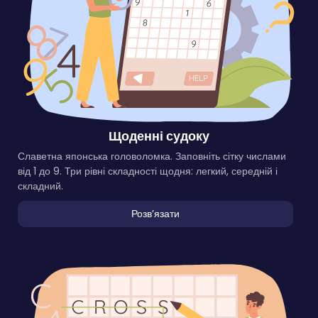
Щоденні судоку
Славетна японська головоломка. Заповніть сітку числами
від 1 до 9. Три рівні складності щодня: легкий, середній і
складний.
Розвʼязати