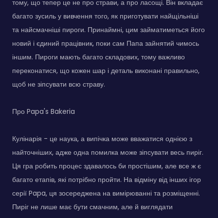
тому, що тепер це не про страви, а про ласощі. Він вкладає
багато зусиль у вивчення того, як приготувати найщільніші
та найсмачніші пироги. Принаймні, цим займатиметься його
новий і єдиний працівник, поки сам Папа зайнятий чимось
іншим. Пироги мають багато складових, тому важливо
переконатися, що кожен шар і деталь виконані правильно,
щоб не зіпсувати всю страву.
Про Papa's Bakeria
Кулінарія - це наука, а випічка може вважатися однією з
найточніших, адже одна помилка може зіпсувати весь пиріг.
Ця гра робить процес здавалось би простішим, але все ж є
багато етапів, які потрібно пройти. На відміну від інших ігор
серії Papa, ця зосереджена на вимірюванні та розміщенні.
Пиріг не лише має бути смачним, але й виглядати