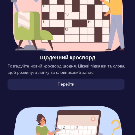
Щоденний кросворд
Розгадуйте новий кросворд щодня. Цікаві підказки та слова,
щоб розвинути логіку та словниковий запас.
Перейти