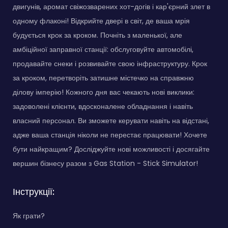
двигунів, аромат свіжозварених хот-догів і кар'єрний злет в
одному флаконі! Відкрийте двері в світ, де ваша мрія
будується крок за кроком. Почніть з маленької, але
амбіційної заправної станції: обслуговуйте автомобілі,
продавайте снеки і розвивайте свою інфраструктуру. Крок
за кроком, перетворіть затишне містечко на справжню
ділову імперію! Кожного дня вас чекають нові виклики:
задоволені клієнти, вдосконалене обладнання і навіть
власний персонал. Ви зможете керувати навіть на відстані,
адже ваша станція ніколи не перестає працювати! Хочете
бути найкращим? Досліджуйте нові можливості і досягайте
вершин бізнесу разом з Gas Station - Stick Simulator!
Інструкції:
Як грати?