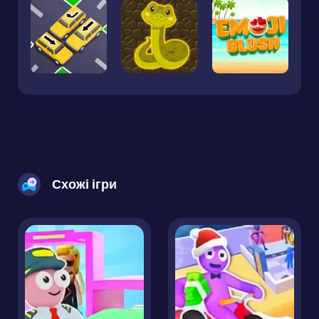
Схожі ігри