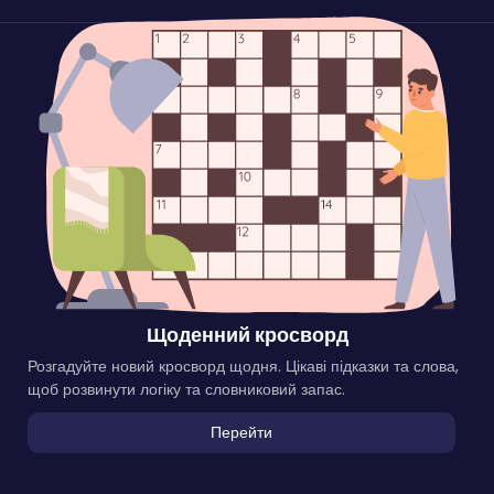
Щоденний кросворд
Розгадуйте новий кросворд щодня. Цікаві підказки та слова,
щоб розвинути логіку та словниковий запас.
Перейти