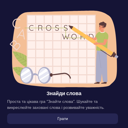
Знайди слова
Проста та цікава гра “Знайти слова”. Шукайте та
викреслюйте заховані слова і розвивайте уважність.
Грати