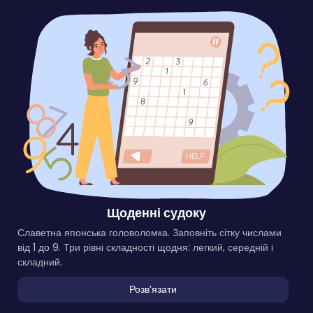
Щоденні судоку
Славетна японська головоломка. Заповніть сітку числами
від 1 до 9. Три рівні складності щодня: легкий, середній і
складний.
Розвʼязати