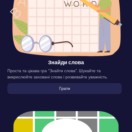
Знайди слова
Проста та цікава гра “Знайти слова”. Шукайте та
викреслюйте заховані слова і розвивайте уважність.
Грати