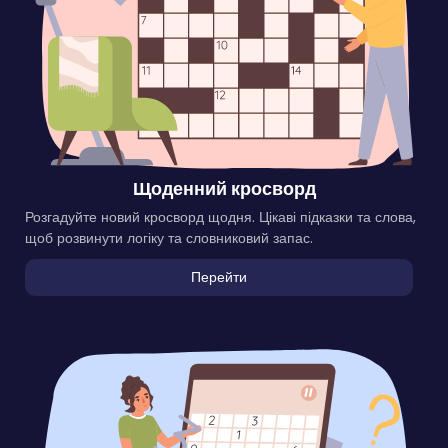
Щоденний кросворд
Розгадуйте новий кросворд щодня. Цікаві підказки та слова,
щоб розвинути логіку та словниковий запас.
Перейти