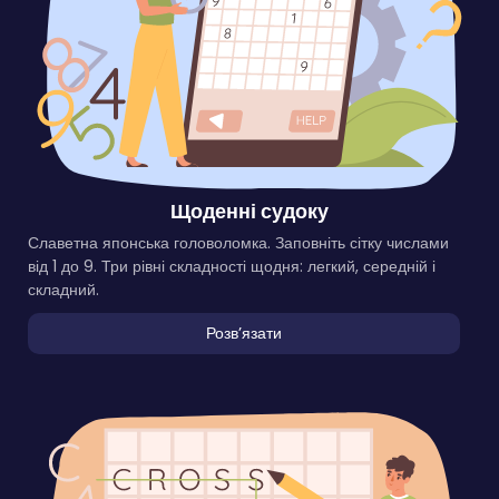
Щоденні судоку
Славетна японська головоломка. Заповніть сітку числами
від 1 до 9. Три рівні складності щодня: легкий, середній і
складний.
Розвʼязати