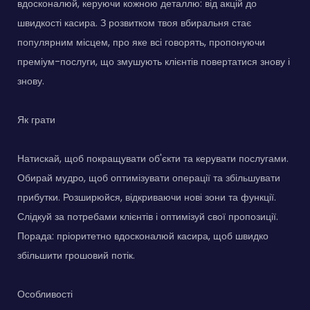
вдосконалюй, керуючи кожною деталлю: від акцій до
швидкості касира. З розвитком твоя вбиральня стає
популярним місцем, про яке всі говорять, пропонуючи
преміум-послуги, що змушують клієнтів повертатися знову і
знову.
Як грати
Натискай, щоб покращувати об'єкти та керувати послугами.
Обирай мудро, щоб оптимізувати операції та збільшувати
прибутки. Розширюйся, відкриваючи нові зони та функції.
Слідкуй за потребами клієнтів і оптимізуй свої пропозиції.
Порада: пріоритетно вдосконалюй касира, щоб швидко
збільшити грошовий потік.
Особливості