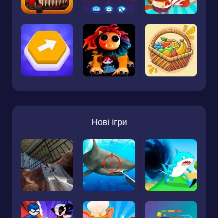
Нові ігри