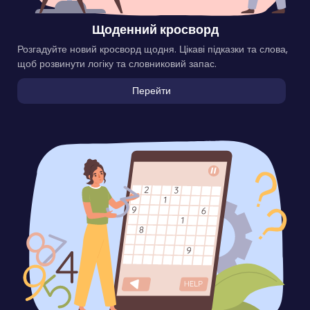
Щоденний кросворд
Розгадуйте новий кросворд щодня. Цікаві підказки та слова,
щоб розвинути логіку та словниковий запас.
Перейти