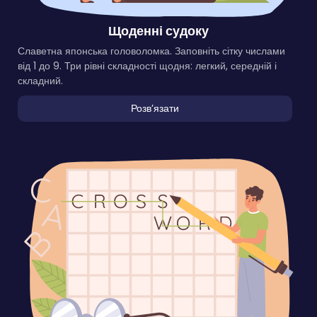
Щоденні судоку
Славетна японська головоломка. Заповніть сітку числами
від 1 до 9. Три рівні складності щодня: легкий, середній і
складний.
Розвʼязати