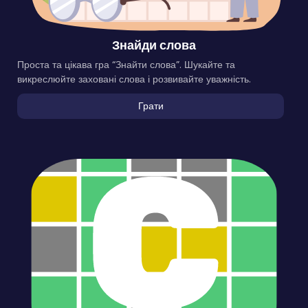
Знайди слова
Проста та цікава гра “Знайти слова”. Шукайте та
викреслюйте заховані слова і розвивайте уважність.
Грати