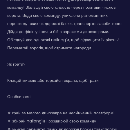
команду! Збільшуй свою кількість через позитивні числові
ворота. Веди свою команду, уникаючи різноманітних
перешкод, таких як дорожні блоки, транспортні засоби тощо.
Дійди до фінішу і почни бій з ворожими динозаврами.
Об'єднуй два однакові nailong'и, щоб підвищити їх рівень!
Перемагай ворогів, щоб отримати нагороди.
Як грати?
Клацай мишею або торкайся екрана, щоб грати
Особливості
❖ грай за милого динозавра на нескінченній платформі
❖ збирай nailong'ів і розширюй свою команду
❖ уникай перешкод, таких як дорожні блоки і транспортні