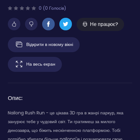
0 (0 Голосів)
Не працює?
Відкрити в новому вікні
На весь екран
Опис:
Nailong Rush Run - це цікава 3D гра в жанрі паркур, яка
занурює тебе у чудовий світ. Ти гратимеш за милого
динозавра, що біжить нескінченною платформою. Тобі
потрібно збирати більше nailong'ів і розширювати свою