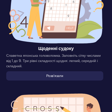
Щоденні судоку
Славетна японська головоломка. Заповніть сітку числами
від 1 до 9. Три рівні складності щодня: легкий, середній і
складний.
Розвʼязати