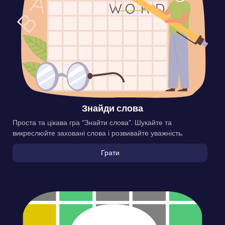
Знайди слова
Проста та цікава гра “Знайти слова”. Шукайте та
викреслюйте заховані слова і розвивайте уважність.
Грати