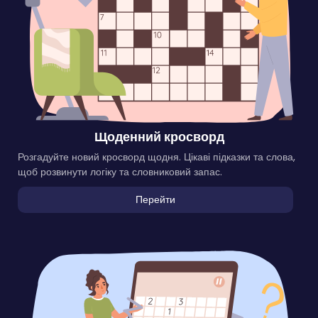
Щоденний кросворд
Розгадуйте новий кросворд щодня. Цікаві підказки та слова,
щоб розвинути логіку та словниковий запас.
Перейти