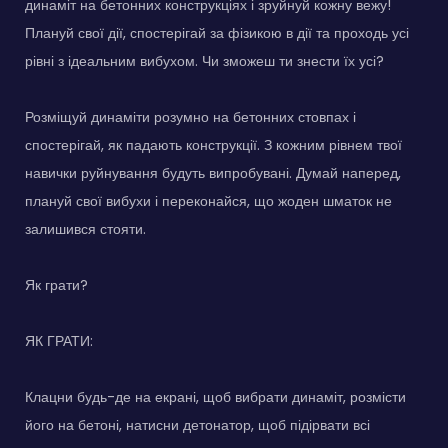
динаміт на бетонних конструкціях і зруйнуй кожну вежу!
Плануй свої дії, спостерігай за фізикою в дії та проходь усі
рівні з ідеальним вибухом. Чи зможеш ти знести їх усі?
Розміщуй динаміти розумно на бетонних стовпах і
спостерігай, як падають конструкції. З кожним рівнем твої
навички руйнування будуть випробувані. Думай наперед,
плануй свої вибухи і переконайся, що жоден шматок не
залишився стояти.
Як грати?
ЯК ГРАТИ:
Клацни будь-де на екрані, щоб вибрати динаміт, розмісти
його на бетоні, натисни детонатор, щоб підірвати всі