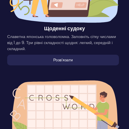
Щоденні судоку
Славетна японська головоломка. Заповніть сітку числами
від 1 до 9. Три рівні складності щодня: легкий, середній і
складний.
Розвʼязати