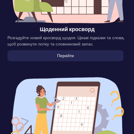
Щоденний кросворд
Розгадуйте новий кросворд щодня. Цікаві підказки та слова,
щоб розвинути логіку та словниковий запас.
Перейти