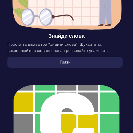
Знайди слова
Проста та цікава гра “Знайти слова”. Шукайте та
викреслюйте заховані слова і розвивайте уважність.
Грати