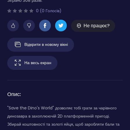
Зіграно 308 разів.
0 (0 Голосів)
Не працює?
Відкрити в новому вікні
На весь екран
Опис:
"Save the Dino's World" дозволяє тобі грати за чарівного
динозавра в захоплюючій 2D платформенній пригоді.
Збирай коштовності та золоті яйця, щоб заробляти бали та