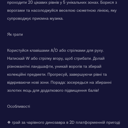
проходити 20 цікавих рівнів у 5 унікальних зонах. Борися з
ворогами та насолоджуйся веселою сюжетною лінією, яку
супроводжує приємна музика.
Як грати
Користуйся клавішами A/D або стрілками для руху.
Натискай W або стрілку вгору, щоб стрибати. Долай
різноманітні ландшафти, уникай ворогів та збирай
колекційні предмети. Прогресуй, завершуючи рівні та
відкриваючи нові зони. Порада: зосередься на збиранні
золотих яєць для додаткового підвищення балів!
Особливості
❖ грай за чарівного динозавра в 2D платформенній пригоді