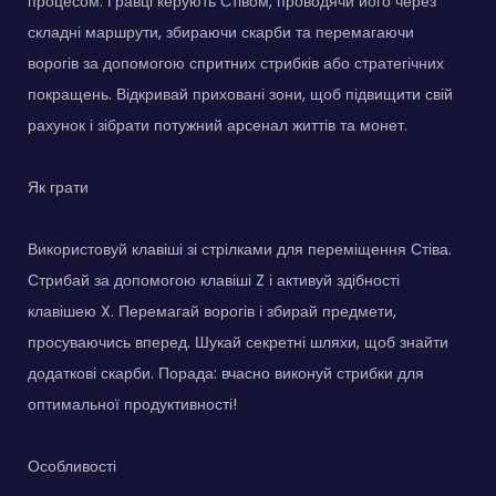
процесом. Гравці керують Стівом, проводячи його через
складні маршрути, збираючи скарби та перемагаючи
ворогів за допомогою спритних стрибків або стратегічних
покращень. Відкривай приховані зони, щоб підвищити свій
рахунок і зібрати потужний арсенал життів та монет.
Як грати
Використовуй клавіші зі стрілками для переміщення Стіва.
Стрибай за допомогою клавіші Z і активуй здібності
клавішею X. Перемагай ворогів і збирай предмети,
просуваючись вперед. Шукай секретні шляхи, щоб знайти
додаткові скарби. Порада: вчасно виконуй стрибки для
оптимальної продуктивності!
Особливості