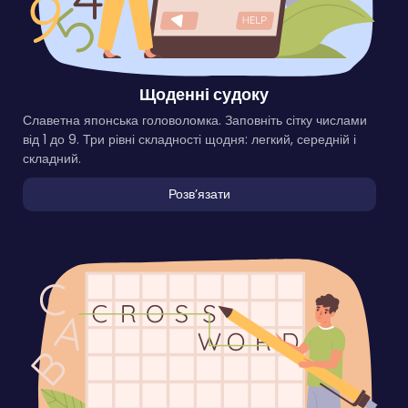
Щоденні судоку
Славетна японська головоломка. Заповніть сітку числами
від 1 до 9. Три рівні складності щодня: легкий, середній і
складний.
Розвʼязати