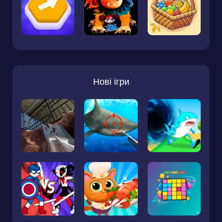
Нові ігри