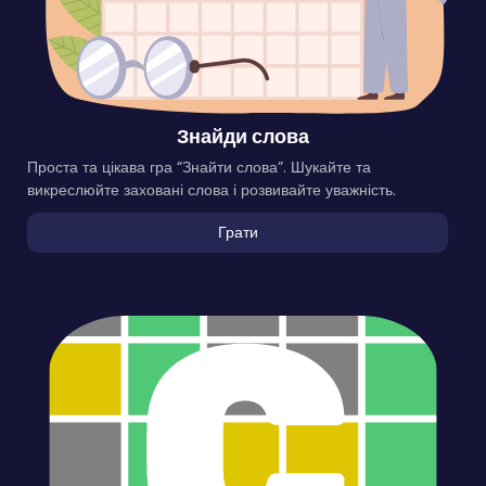
Знайди слова
Проста та цікава гра “Знайти слова”. Шукайте та
викреслюйте заховані слова і розвивайте уважність.
Грати