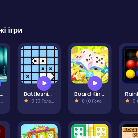
жі ігри
Checkmate
Battleship on Cells
Board Kings Board Dice
)
0 (0 Голосів)
0 (0 Голосів)
0 (0