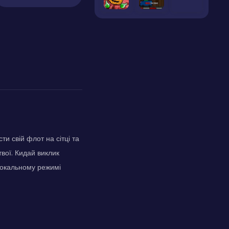
ти свій флот на сітці та
твої. Кидай виклик
 локальному режимі