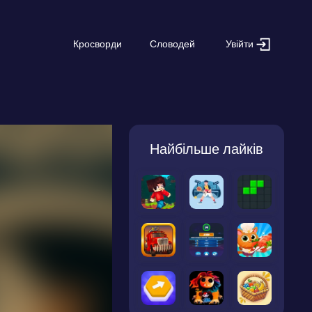
Увійти
Кросворди
Словодей
Найбільше лайків