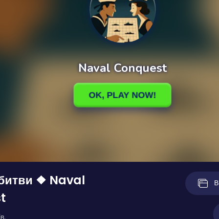
битви ❖ Naval
В
t
в.