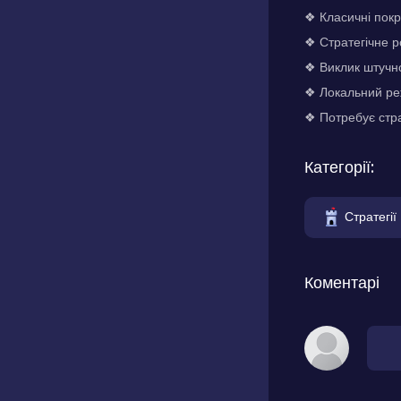
❖ Класичні покр
❖ Стратегічне 
❖ Виклик штучно
❖ Локальний ре
❖ Потребує страт
Категорії:
Стратегії
Коментарі