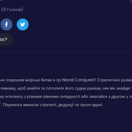
 (0 Голосів)
ює?
ні покрокові морські битви в грі Naval Conquest! Стратегічно розміс
тивнику, щоб знайти та потопити його судна раніше, ніж він знайде 
у інтелекту з різними рівнями складності або змагайся з другом у
". Перемога вимагає стратегії, дедукції та трохи вдачі.