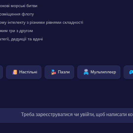
окові морські битви
розміщення флоту
му інтелекту з різними рівнями складності
жим гри з другом
егії, дедукції та вдачі
Настільні
Пазли
Мультиплеєр
Треба зареєструватися чи увійти, щоб написати к