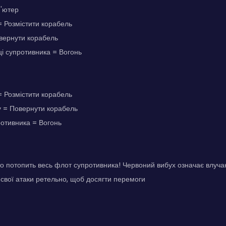
п'ютер
 Розмістити корабель
овернути корабель
ці супротивника = Вогонь
 Розмістити корабель
у = Повернути корабель
противника = Вогонь
о потопить весь флот супротивника! Червоний вибух означає влуча
свої атаки ретельно, щоб досягти перемоги