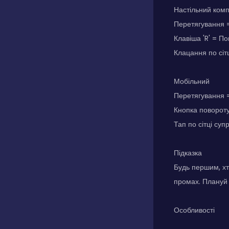
Настільний ком
Перетягування =
Клавіша 'R' = П
Клацання по сіт
Мобільний
Перетягування =
Кнопка поворот
Тап по сітці су
Підказка
Будь першим, хт
промах. Плануй 
Особливості