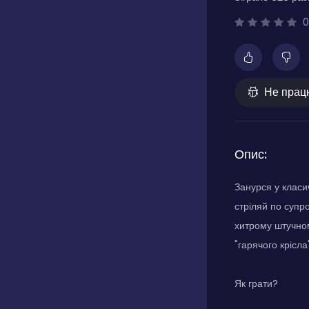
0
Не прац
Опис:
Занурся у класич
стріляй по супро
хитрому штучном
"гарячого крісла
Як грати?