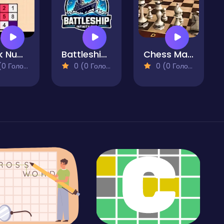
Block Numbers Puzzle
Battleship - Infinity War
Chess Master 3D
 Голосів)
0 (0 Голосів)
0 (0 Голосів)