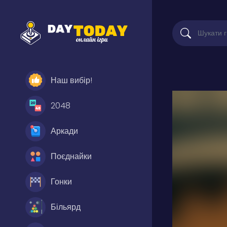
Наш вибір!
2048
Аркади
Поєднайки
Гонки
Більярд