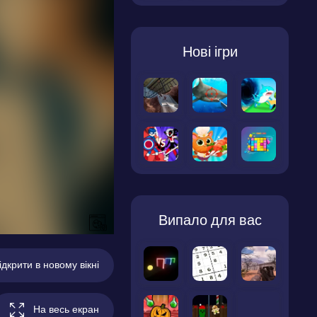
Нові ігри
Випало для вас
ідкрити в новому вікні
На весь екран