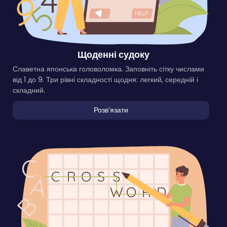
Щоденні судоку
Славетна японська головоломка. Заповніть сітку числами
від 1 до 9. Три рівні складності щодня: легкий, середній і
складний.
Розвʼязати