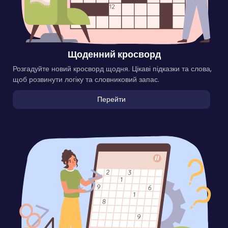
Щоденний кросворд
Розгадуйте новий кросворд щодня. Цікаві підказки та слова,
щоб розвинути логіку та словниковий запас.
Перейти