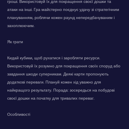
гроші. Використовуй їх для покращення своєї дошки та
атаки на інші. Гра майстерно поєднує удачу зі стратегічним
плануванням, роблячи кожен раунд непередбачуваним і
захоплюючим.
Як грати
Кидай кубики, щоб рухатися і заробляти ресурси.
Використовуй їх розумно для покращення своїх споруд або
завдання шкоди суперникам. Деякі карти пропонують
додаткові переваги. Плануй кожен хід уважно для
найкращого результату. Порада: зосередься на побудові
своєї дошки на початку для тривалих переваг.
Особливості