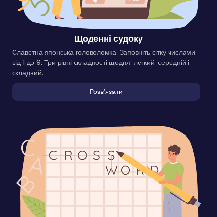
Щоденні судоку
Славетна японська головоломка. Заповніть сітку числами
від 1 до 9. Три рівні складності щодня: легкий, середній і
складний.
Розвʼязати