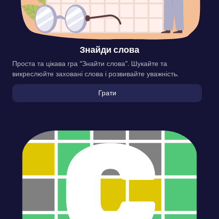
Знайди слова
Проста та цікава гра “Знайти слова”. Шукайте та
викреслюйте заховані слова і розвивайте уважність.
Грати