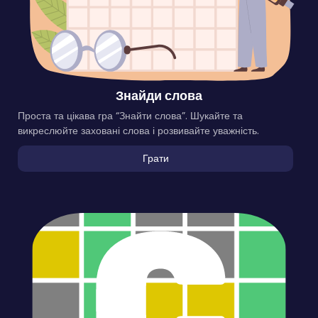
Знайди слова
Проста та цікава гра “Знайти слова”. Шукайте та
викреслюйте заховані слова і розвивайте уважність.
Грати