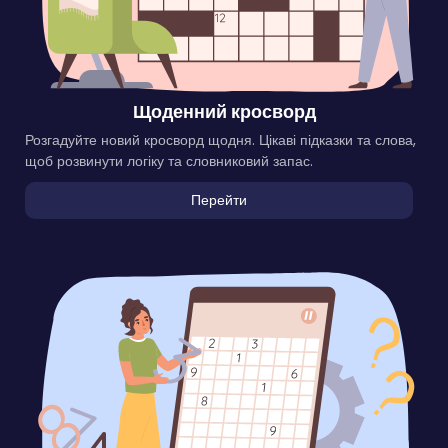
Щоденний кросворд
Розгадуйте новий кросворд щодня. Цікаві підказки та слова,
щоб розвинути логіку та словниковий запас.
Перейти