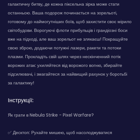
галактичну битву, де кожна піксельна зірка може стати
останньою. Ваша подорож починається на зорельоті,
готовому до наймогутніших боїв, щоб захистити своє мірило
світобудови. Ворогуючі флоти прибульців і грандіозні боси
вже на підході, але ваш зорельот не злякаєш! Покращуйте
свою зброю, додаючи потужні лазери, ракети та потоки
плазми. Прокладіть свій шлях через нескінченний потік
ворожих атак: ухиляйтеся від ворожого вогню, збирайте
підсилювачі, і змагайтеся за найвищий рахунок у боротьбі
за галактику!
Інструкції:
Як грати в Nebula Strike - Pixel Warfare?
✅ Десктоп: Рухайте мишею, щоб насолоджуватися