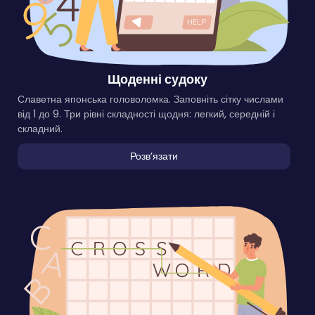
Щоденні судоку
Славетна японська головоломка. Заповніть сітку числами
від 1 до 9. Три рівні складності щодня: легкий, середній і
складний.
Розвʼязати