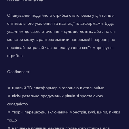
Опанування подвійного стрибка є ключовим у цій грі для
оптимального ухилення та навігації платформами. Будь
уважним до свого оточення - кулі, що летять, або літаючі
монстри можуть раптово змінити напрямок! І нарешті, не
поспішай; витрачай час на планування своїх маршрутів і
стрибків.
Особливості
❖ цікавий 2D платформер з героїнею в стилі аніме
❖ вісім ретельно продуманих рівнів зі зростаючою
складністю
❖ творчі перешкоди, включаючи монстрів, кулі, шипи, пилки
тощо
❖ насичена подіями механіка подвійного стрибка для