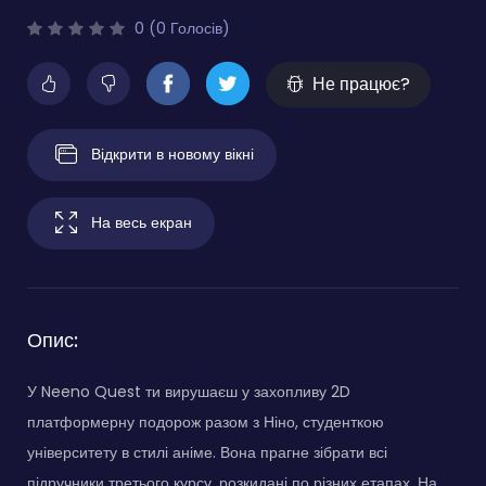
0 (0 Голосів)
Не працює?
Відкрити в новому вікні
На весь екран
Опис:
У Neeno Quest ти вирушаєш у захопливу 2D
платформерну подорож разом з Ніно, студенткою
університету в стилі аніме. Вона прагне зібрати всі
підручники третього курсу, розкидані по різних етапах. На