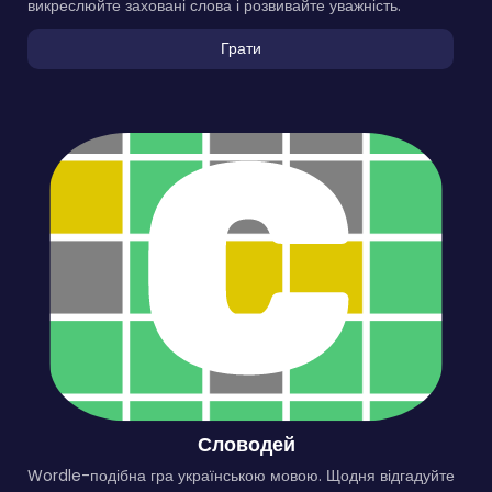
викреслюйте заховані слова і розвивайте уважність.
Грати
Словодей
Wordle-подібна гра українською мовою. Щодня відгадуйте