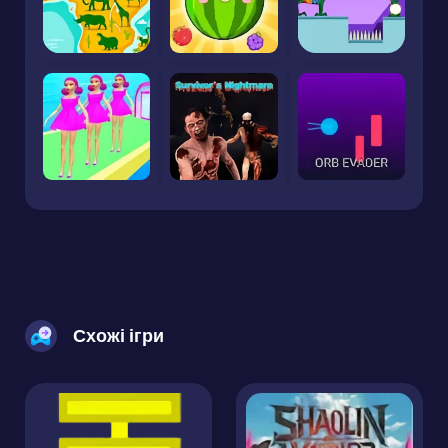
Схожі ігри