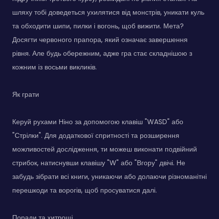
шляху тобі доведеться ухилятися від монстрів, уникати куль
та обходити шипи, пилки і вогонь, щоб вижити. Мета?
Досягти червоного прапора, який означає завершення
рівня. Але будь обережним, адже гра стає складнішою з
кожним із восьми викликів.
Як грати
Керуй рухами Ніно за допомогою клавіш "WASD" або
"Стрілки". Для додаткової спритності та розширення
можливостей дослідження, ти можеш виконати подвійний
стрибок, натиснувши клавішу "W" або "Вгору" двічі. Не
забудь зібрати всі книги, уникаючи або долаючи різноманітні
перешкоди та ворогів, щоб просуватися далі.
Поради та хитрощі