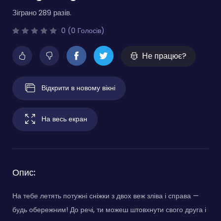
Зіграно 289 разів.
0 (0 Голосів)
Не працює?
Відкрити в новому вікні
На весь екран
Опис:
На тебе летять потужні сніжки з двох веж зліва і справа —
будь обережним! До речі, ти можеш штовхнути свого друга і