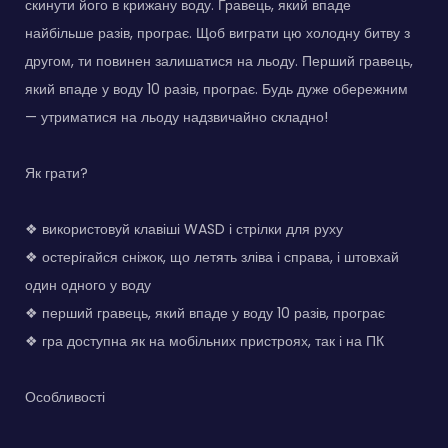
скинути його в крижану воду. Гравець, який впаде
найбільше разів, програє. Щоб виграти цю холодну битву з
другом, ти повинен залишатися на льоду. Перший гравець,
який впаде у воду 10 разів, програє. Будь дуже обережним
— утриматися на льоду надзвичайно складно!
Як грати?
❖ використовуй клавіші WASD і стрілки для руху
❖ остерігайся сніжок, що летять зліва і справа, і штовхай
один одного у воду
❖ перший гравець, який впаде у воду 10 разів, програє
❖ гра доступна як на мобільних пристроях, так і на ПК
Особливості