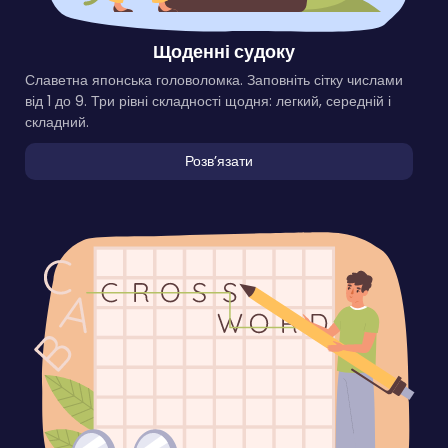
Щоденні судоку
Славетна японська головоломка. Заповніть сітку числами
від 1 до 9. Три рівні складності щодня: легкий, середній і
складний.
Розвʼязати