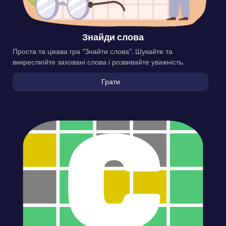
Знайди слова
Проста та цікава гра “Знайти слова”. Шукайте та
викреслюйте заховані слова і розвивайте уважність.
Грати