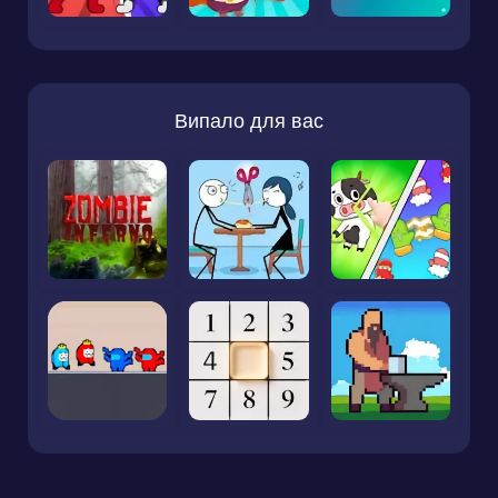
Випало для вас