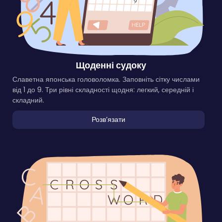
Щоденні судоку
Славетна японська головоломка. Заповніть сітку числами
від 1 до 9. Три рівні складності щодня: легкий, середній і
складний.
Розвʼязати