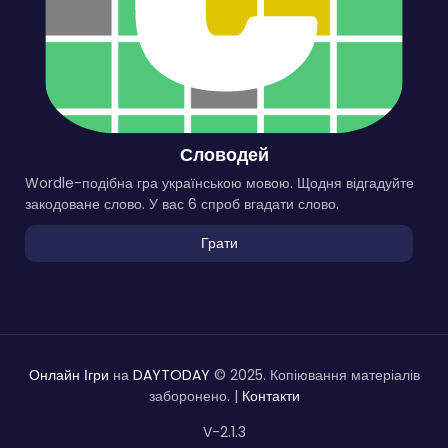
Словодей
Wordle-подібна гра українською мовою. Щодня відгадуйте
закодоване слово. У вас 6 спроб вгадати слово.
Грати
Онлайн Ігри
на
DAYTODAY
© 2025. Копіювання матеріалів
заборонено. |
Контакти
V-2.1.3