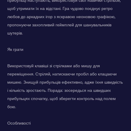
прибульці наступають, використовуй свої навички стрільби,
щоб утримати їх на відстані. Гра чудово поєднує ретро
любов до аркадних ігор з яскравою неоновою графікою,
пропонуючи захопливий геймплей для шанувальників
шутерів.
Як грати
Використовуй клавіші зі стрілками або мишу для
переміщення. Стріляй, натискаючи пробіл або клацаючи
мишею. Знищуй прибульців ефективно, адже їхня швидкість
і кількість зростають. Порада: зосередься на швидших
прибульцях спочатку, щоб зберегти контроль над полем
бою.
Особливості