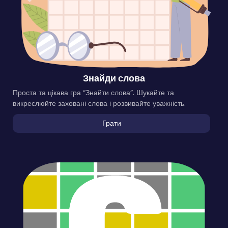
Знайди слова
Проста та цікава гра “Знайти слова”. Шукайте та
викреслюйте заховані слова і розвивайте уважність.
Грати