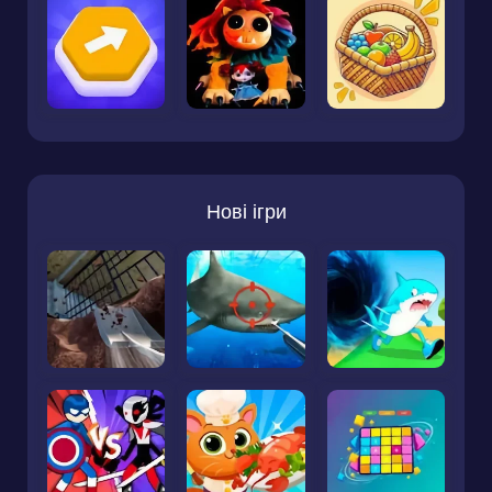
Нові ігри