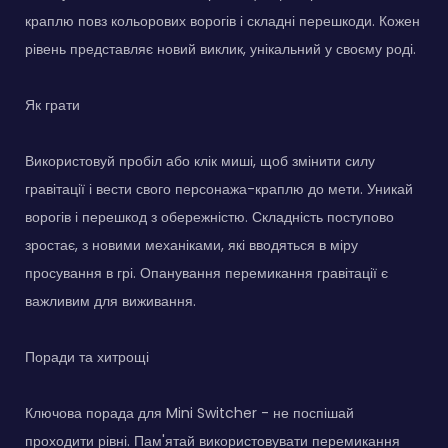
краплю повз кольорових ворогів і складні перешкоди. Кожен
рівень представляє новий виклик, унікальний у своєму роді.
Як грати
Використовуй пробіл або клік миші, щоб змінити силу
гравітації і вести свого персонажа-краплю до мети. Уникай
ворогів і перешкод з обережністю. Складність поступово
зростає, з новими механіками, які вводяться в міру
просування в грі. Опанування перемикання гравітації є
важливим для виживання.
Поради та хитрощі
Ключова порада для Mini Switcher - не поспішай
проходити рівні. Пам'ятай використовувати перемикання