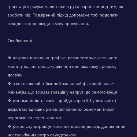
гравітації з розумом, вивчаючи рухи ворогів перед тим, як
зробити хід. Розмірений підхід допоможе тобі подолати
складніші перешкоди в міру просування.
Особливості
❖ яскрава піксельна графіка: ретро-стиль піксельного
мистецтва, що додає чарівності вже цікавому ігровому
досвіду
❖ захоплюючий геймплей: складний фізичний пазл-
механізм, що тримає гравців у напрузі до самого кінця
❖ різноманітність рівнів: пройди через 30 унікальних і
дедалі складніших рівнів, заповнених різноманітними
ворогами та перешкодами
❖ ретро саундтрек: унікальний ігровий досвід, доповнений
ностальгічним ретро саундтреком