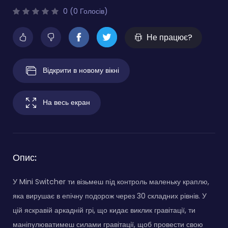
0 (0 Голосів)
Не працює?
Відкрити в новому вікні
На весь екран
Опис:
У Mini Switcher ти візьмеш під контроль маленьку краплю,
яка вирушає в епічну подорож через 30 складних рівнів. У
цій яскравій аркадній грі, що кидає виклик гравітації, ти
маніпулюватимеш силами гравітації, щоб провести свою