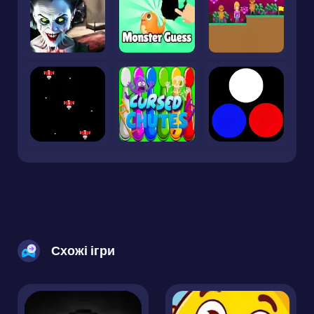
Схожі ігри