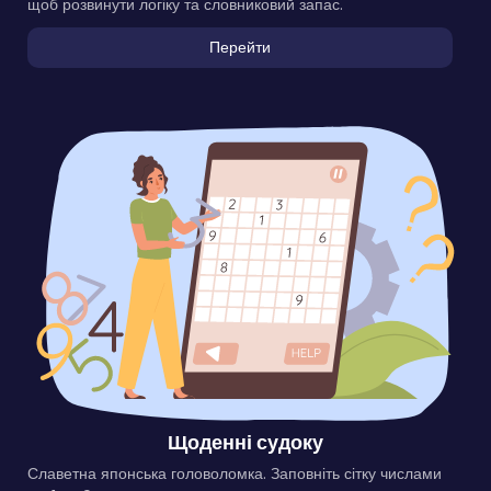
щоб розвинути логіку та словниковий запас.
Перейти
Щоденні судоку
Славетна японська головоломка. Заповніть сітку числами