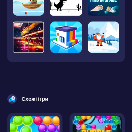
Схожі ігри