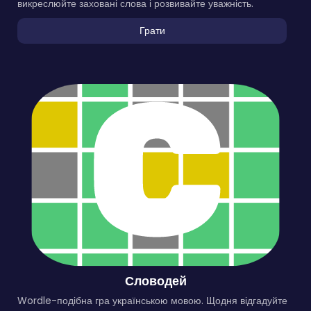
викреслюйте заховані слова і розвивайте уважність.
Грати
Словодей
Wordle-подібна гра українською мовою. Щодня відгадуйте