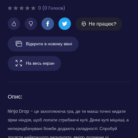
0 (0 Голосів)
Не працює?
Відкрити в новому вікні
На весь екран
Опис:
Ninja Drop - це захоплююча гра, де ти маєш точно кидати
зірки ніндзя, щоб лопати стрибаючі кулі. Деякі кулі міцніші, а
непередбачувані бомби додають складності. Спробуй
досягти найкращого результату, вміло долаючи ці