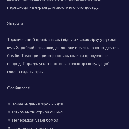
перешкоди на екрані для захоплюючого досвіду.
Як грати
Торкнися, щоб прицілитися, і відпусти свою зірку у рухомі
кулі. Заробляй очки, швидко лопаючи кулі та знешкоджуючи
бомби. Темп гри прискорюється, коли ти просуваєшся
вперед. Порада: уважно стеж за траєкторією кулі, щоб
вчасно кидати зірки.
Особливості
❖ Точне кидання зірок ніндзя
❖ Різноманітні стрибаючі кулі
❖ Непередбачувані бомби
❖ Зростаюча складність