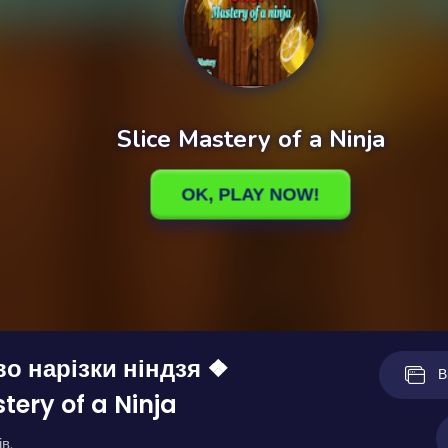
о нарізки ніндзя ❖
В
tery of a Ninja
в.