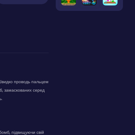
. Швидко проводь пальцем
мб, замаскованих серед
ь.
бомб, підвищуючи свій