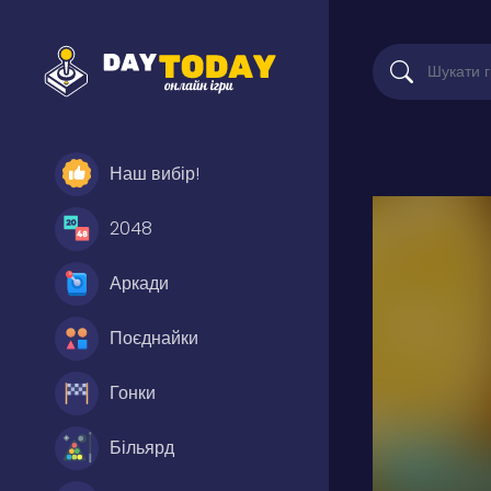
Наш вибір!
2048
Аркади
Поєднайки
Гонки
Більярд