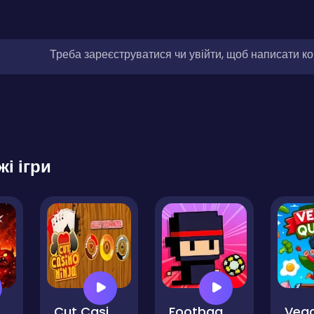
Треба зареєструватися чи увійти, щоб написати к
жі ігри
inja Survival
Cut Casino Ninja
Footbag Fanatic