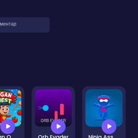
оментар
Vegan Quest
Orb Evader
Ninja Assassin