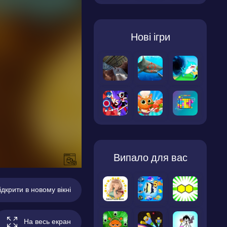
Нові ігри
Випало для вас
ідкрити в новому вікні
На весь екран