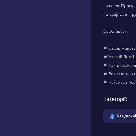
рахунок. Просув
на розрізанні гр
Особливості
❖ Стань майстр
❖ Уникай бомб, 
❖ Три динамічн
❖ Виклики для п
❖ Яскрава піксе
Категорії:
Казуальні