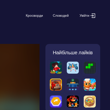
Увійти
Кросворди
Словодей
Найбільше лайків