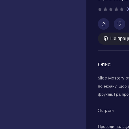
0
Не прац
Опис:
Slice Mastery o
по екрану, щоб 
фруктів. Гра про
Як грати
Проведи пальцем