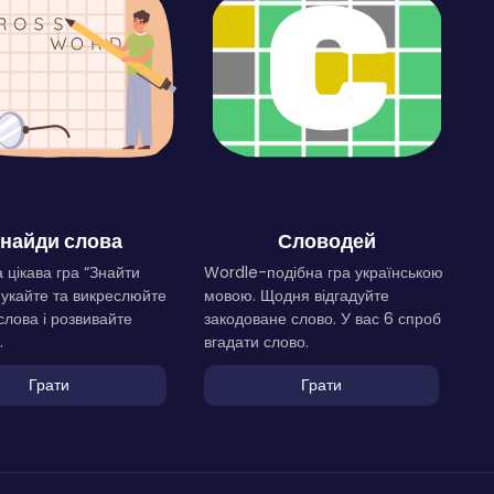
найди слова
Словодей
 цікава гра “Знайти
Wordle-подібна гра українською
Шукайте та викреслюйте
мовою. Щодня відгадуйте
слова і розвивайте
закодоване слово. У вас 6 спроб
.
вгадати слово.
Грати
Грати