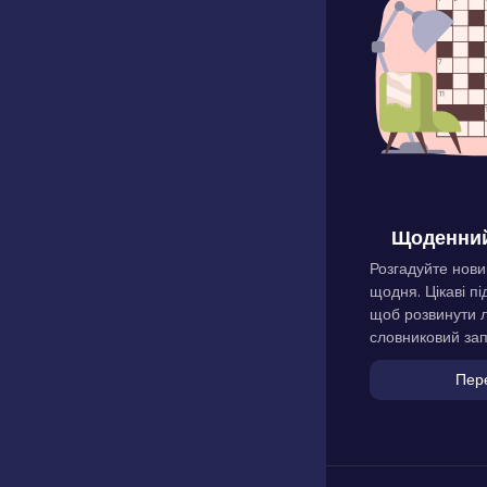
Щоденний
Розгадуйте нови
щодня. Цікаві пі
щоб розвинути л
словниковий зап
Пер