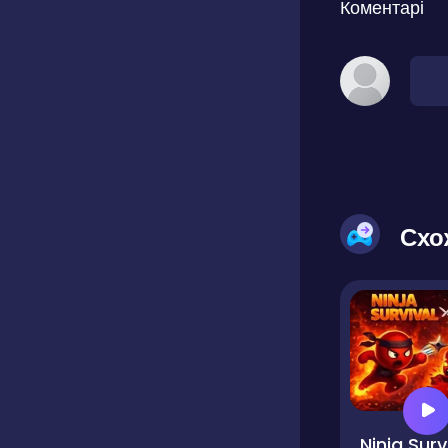
Коментарі
Схо
N