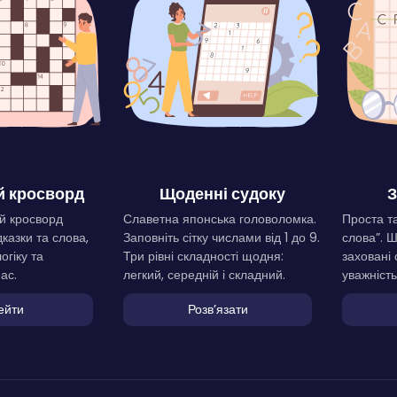
 кросворд
Щоденні судоку
З
й кросворд
Славетна японська головоломка.
Проста та
дказки та слова,
Заповніть сітку числами від 1 до 9.
слова”. 
огіку та
Три рівні складності щодня:
заховані 
ас.
легкий, середній і складний.
уважність
ейти
Розвʼязати