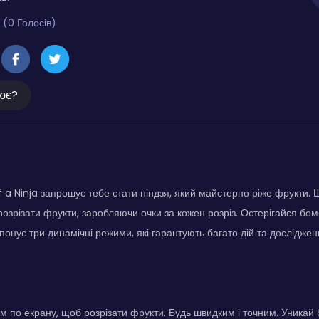
 (0 Голосів)
ює?
f a Ninja запрошує тебе стати ніндзя, який майстерно ріже фрукти
розрізати фрукти, заробляючи очки за кожен розріз. Остерігайся бо
понує три динамічні режими, які гарантують багато дій та досліджен
 по екрану, щоб розрізати фрукти. Будь швидким і точним. Уникай 