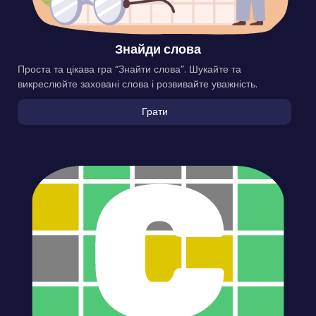
Знайди слова
Проста та цікава гра “Знайти слова”. Шукайте та
викреслюйте заховані слова і розвивайте уважність.
Грати