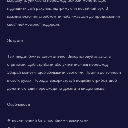
маршрути, уникаючи перешкод. Збирай монети, щоб
підвищити свій рахунок, підтримуючи постійний рух. З
кожним вчасним стрибком ти наближаєшся до продовження
своєї неймовірної подорожі.
Як грати
Твій ніндзя біжить автоматично. Використовуй клавіші зі
стрілками, щоб стрибати або ухилятися від перешкод.
Збирай монети, щоб збільшити свої очки. Прагни до точності
в своїх рухах. Порада: використовуй подвійні стрибки, щоб
долати складні перешкоди та досягати вищих місць!
Особливості
❖ нескінченний біг з постійними викликами