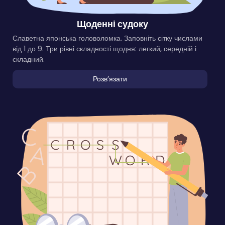
Щоденні судоку
Славетна японська головоломка. Заповніть сітку числами
від 1 до 9. Три рівні складності щодня: легкий, середній і
складний.
Розвʼязати