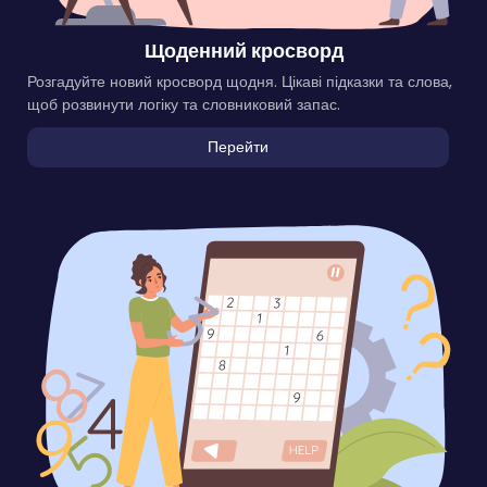
Щоденний кросворд
Розгадуйте новий кросворд щодня. Цікаві підказки та слова,
щоб розвинути логіку та словниковий запас.
Перейти