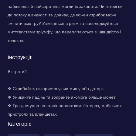
найшвидші й найспритніші могли їх захопити. Чи готові ви
до потоку швидкості та драйву, де кожен стрибок може
змінити всю гру? Увімкніться в ритм та насолоджуйтеся
миттєвостями тріумфу, що переплітаються зі швидкістю і
точністю.
Інструкції:
Як грати?
❖ Стрибайте, використовуючи мишу або доторк.
❖ Уникайте падінь та збирайте якомога більше монет.
❖ Гра доступна на стаціонарних комп’ютерах, мобільних
пристроях та планшетах.
Категорії: