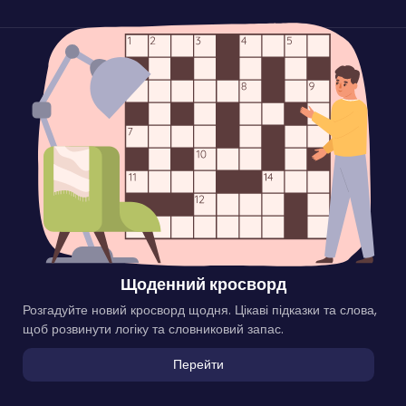
Щоденний кросворд
Розгадуйте новий кросворд щодня. Цікаві підказки та слова,
щоб розвинути логіку та словниковий запас.
Перейти