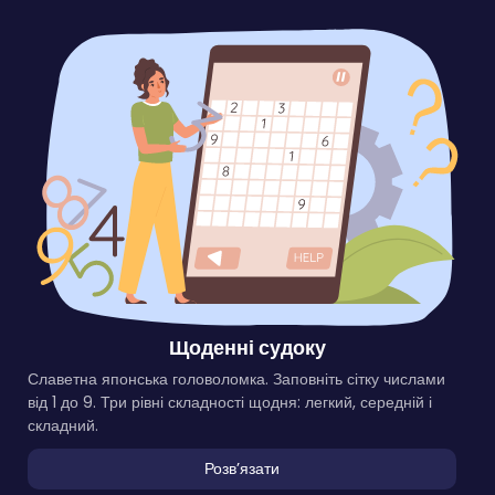
Щоденні судоку
Славетна японська головоломка. Заповніть сітку числами
від 1 до 9. Три рівні складності щодня: легкий, середній і
складний.
Розвʼязати