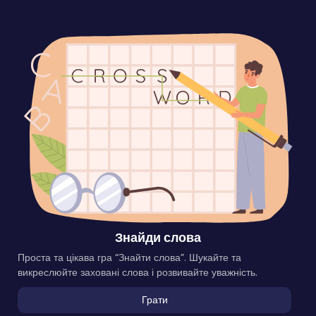
Знайди слова
Проста та цікава гра “Знайти слова”. Шукайте та
викреслюйте заховані слова і розвивайте уважність.
Грати