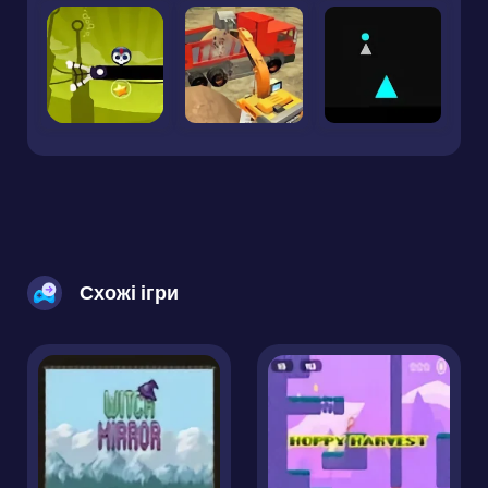
Схожі ігри