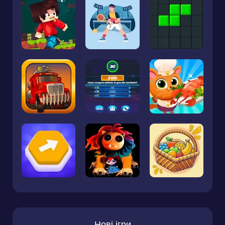
Нові ігри