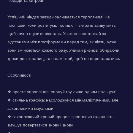
Поради та хитрощі
Успішний ніндзя завжди залишається терплячим! Не
поспішай, коли розтягуєш палицю - витрать зайву мить,
щоб точно оцінити відстань. Уважно спостерігай за
відстанями між платформами перед тим, як діяти, адже
вони змінюються кожного разу. Уникай ризиків, обираючи
трохи довші палиці, але пам'ятай, щоб не перестаратися.
Особливості
❖ просте управління: опануй гру лише одним пальцем!
❖ стильна графіка: насолоджуйся мінімалістичними, але
захопливими візуалами
❖ захоплюючий ігровий процес: зростаюча складність
змушує повертатися знову і знову