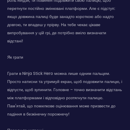
роль ніндзя, ти повинен подовжити свою палицю, щоб
перетнути постійно змінювані платформи. Але є підступ:
якщо довжина палиці буде занадто короткою або надто
довгою, ти впадеш у прірву. На тебе чекає цікаве
випробування у цій грі, де потрібно вміло визначати
відстані!
Як грати
Грати в Ninja Stick Hero можна лише одним пальцем.
Просто натисни та утримуй екран, щоб подовжити палицю, і
відпусти, щоб зупинити. Головне – точно визначити відстань
між платформами і відповідно розтягнути палицю.
Пам'ятай, що помилкове оцінювання може призвести до
падіння в безкінечну порожнечу!