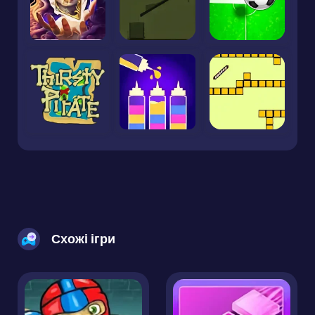
Схожі ігри