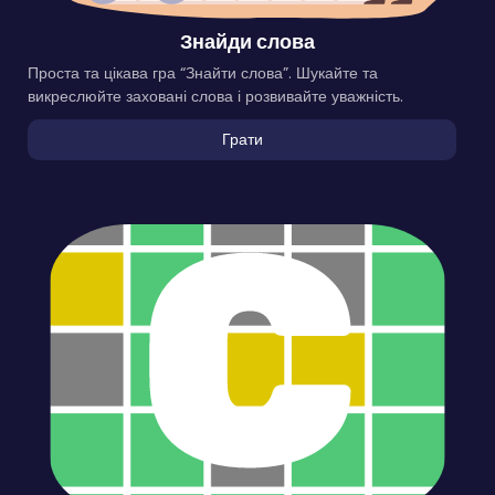
Знайди слова
Проста та цікава гра “Знайти слова”. Шукайте та
викреслюйте заховані слова і розвивайте уважність.
Грати