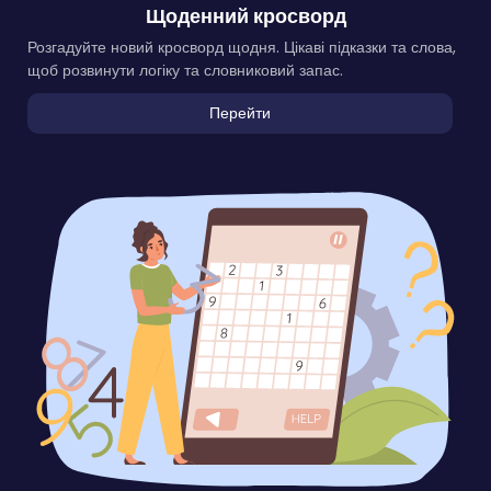
Щоденний кросворд
Розгадуйте новий кросворд щодня. Цікаві підказки та слова,
щоб розвинути логіку та словниковий запас.
Перейти