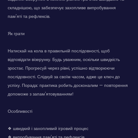
складнішою, що забезпечує захопливе випробування
пам'яті та рефлексів.
Як грати
Натискай на кола в правильній послідовності, щоб
відповідати візерунку. Будь уважним, оскільки швидкість
зростає. Прогресуй через рівні, успішно відтворюючи
послідовності. Слідкуй за своїм часом, адже це ключ до
успіху. Порада: практика робить досконалим — повторення
допоможе з запам'ятовуванням!
Особливості
❖ швидкий і захопливий ігровий процес
❖ випробування пам'яті та рефлексів