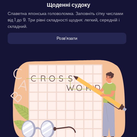
Щоденні судоку
Славетна японська головоломка. Заповніть сітку числами
від 1 до 9. Три рівні складності щодня: легкий, середній і
складний.
Розвʼязати