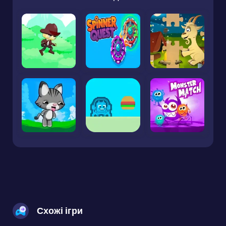
Схожі ігри