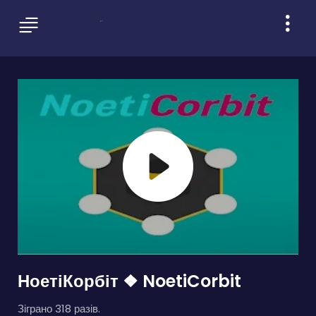
НоетіКорбіт ❖ NoetiCorbit
Зіграно 318 разів.