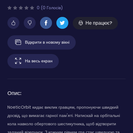
0 (0 Голосів)
Не працює?
Відкрити в новому вікні
На весь екран
Опис:
NoeticOrbit кидає виклик гравцям, пропонуючи швидкий
досвід, що вимагає гарної пам'яті. Натискай на орбітальні
кола навколо обертового шестикутника, щоб відтворити
заданий візерунок. З кожним рівнем гра стає швидшою та