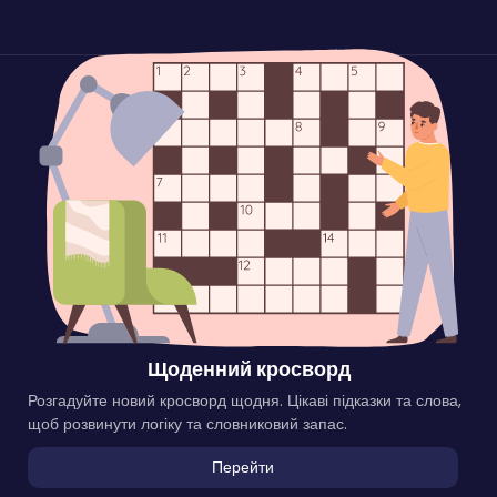
Щоденний кросворд
Розгадуйте новий кросворд щодня. Цікаві підказки та слова,
щоб розвинути логіку та словниковий запас.
Перейти