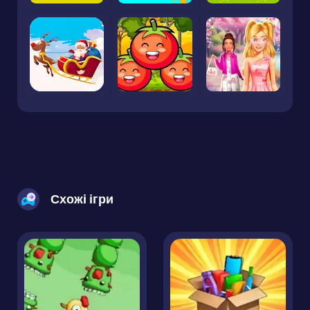
Схожі ігри