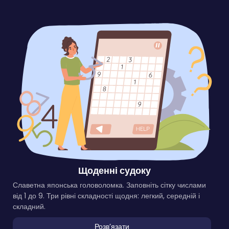
Щоденні судоку
Славетна японська головоломка. Заповніть сітку числами
від 1 до 9. Три рівні складності щодня: легкий, середній і
складний.
Розвʼязати