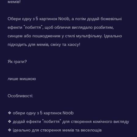
мемів!
Обери одну з 5 картинок Noob, а потім додай божевільні
ефекти "побиття", щоб обличчя виглядало розбитим,
синцем або пошкодженим у стилі мультфільму. Ідеально
підходить для мемів, сміху та хаосу!
Як грати?
лише мишкою
Особливості:
❖ обери одну з 5 картинок Noob
❖ додай ефекти "побиття" для створення комічного вигляду
❖ ідеально для створення мемів та веселощів