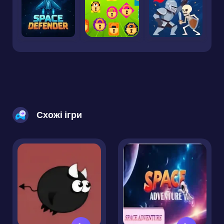
Схожі ігри