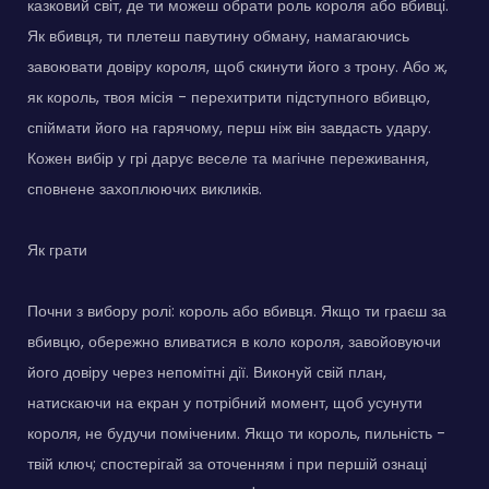
казковий світ, де ти можеш обрати роль короля або вбивці.
Як вбивця, ти плетеш павутину обману, намагаючись
завоювати довіру короля, щоб скинути його з трону. Або ж,
як король, твоя місія - перехитрити підступного вбивцю,
спіймати його на гарячому, перш ніж він завдасть удару.
Кожен вибір у грі дарує веселе та магічне переживання,
сповнене захоплюючих викликів.
Як грати
Почни з вибору ролі: король або вбивця. Якщо ти граєш за
вбивцю, обережно вливатися в коло короля, завойовуючи
його довіру через непомітні дії. Виконуй свій план,
натискаючи на екран у потрібний момент, щоб усунути
короля, не будучи поміченим. Якщо ти король, пильність -
твій ключ; спостерігай за оточенням і при першій ознаці