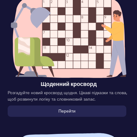
Щоденний кросворд
Розгадуйте новий кросворд щодня. Цікаві підказки та слова,
щоб розвинути логіку та словниковий запас.
Перейти