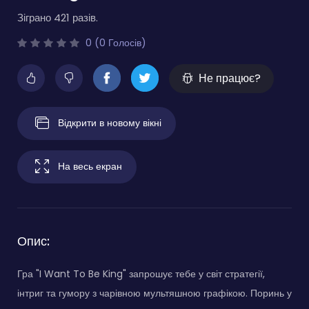
Зіграно 421 разів.
0 (0 Голосів)
Не працює?
Відкрити в новому вікні
На весь екран
Опис:
Гра "I Want To Be King" запрошує тебе у світ стратегії,
інтриг та гумору з чарівною мультяшною графікою. Поринь у