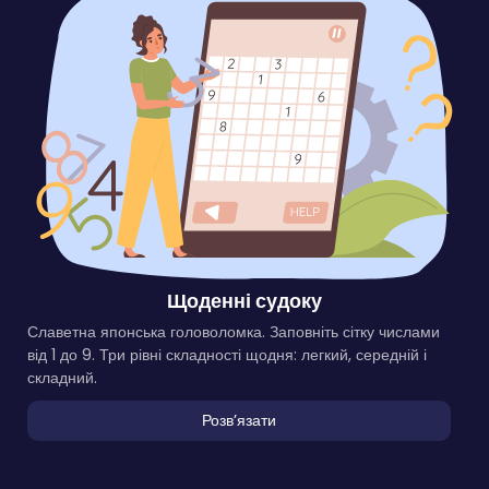
Щоденні судоку
Славетна японська головоломка. Заповніть сітку числами
від 1 до 9. Три рівні складності щодня: легкий, середній і
складний.
Розвʼязати