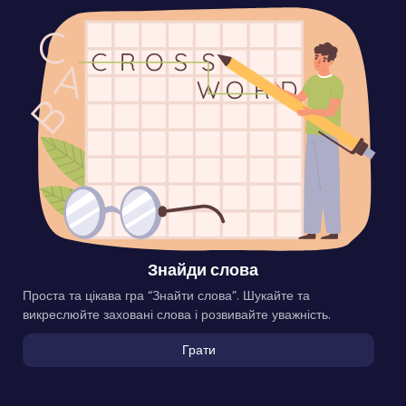
Знайди слова
Проста та цікава гра “Знайти слова”. Шукайте та
викреслюйте заховані слова і розвивайте уважність.
Грати