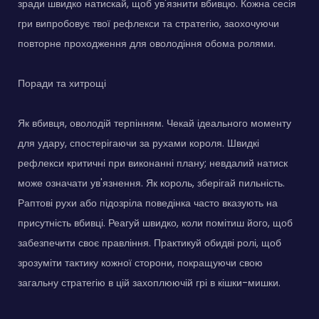
зради швидко натискай, щоб ув'язнити вбивцю. Кожна сесія
гри випробовує твої рефлекси та стратегію, заохочуючи
повторне проходження для оволодіння обома ролями.
Поради та хитрощі
Як вбивця, оволодій терпінням. Чекай ідеального моменту
для удару, спостерігаючи за рухами короля. Швидкі
рефлекси критичні при виконанні плану; невдалий натиск
може означати ув'язнення. Як король, зберігай пильність.
Раптові рухи або підозріла поведінка часто вказують на
присутність вбивці. Реагуй швидко, коли помітиш його, щоб
забезпечити своє правління. Практикуй обидві ролі, щоб
зрозуміти тактику кожної сторони, покращуючи свою
загальну стратегію в цій захоплюючій грі в кішки-мишки.