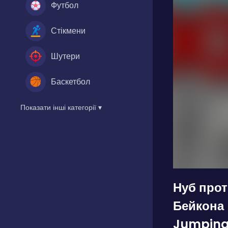
Футбол
Стікмени
Шутери
Баскетбол
Показати інші категорії ▾
Нуб прот
Бейкона
Jumpin