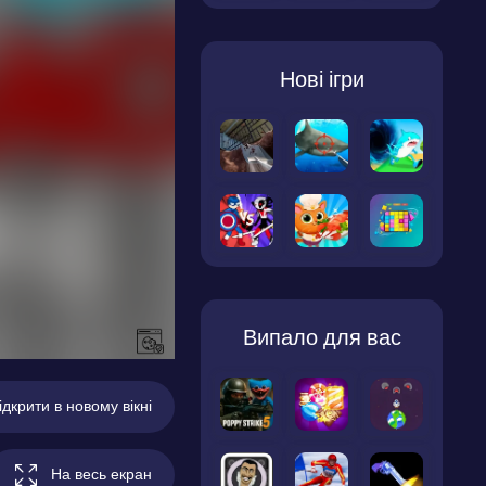
Нові ігри
Випало для вас
ідкрити в новому вікні
На весь екран