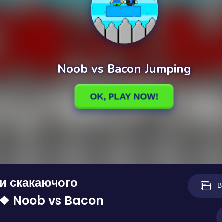
и скакаючого
В
 ❖ Noob vs Bacon
g