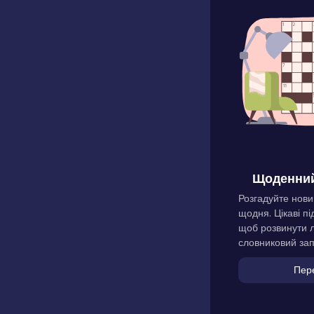
Щоденний
Розгадуйте нови
щодня. Цікаві пі
щоб розвинути л
словниковий зап
Пер