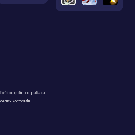
обі потрібно стрибати
еселих костюмів.