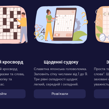
 кросворд
Щоденні судоку
З
й кросворд
Славетна японська головоломка.
Проста та
дказки та слова,
Заповніть сітку числами від 1 до 9.
слова”. 
огіку та
Три рівні складності щодня:
заховані 
ас.
легкий, середній і складний.
уважність
ейти
Розвʼязати