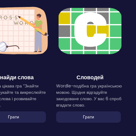
найди слова
Словодей
 цікава гра “Знайти
Wordle-подібна гра українською
Шукайте та викреслюйте
мовою. Щодня відгадуйте
слова і розвивайте
закодоване слово. У вас 6 спроб
.
вгадати слово.
Грати
Грати