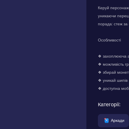
Керуй персонаж
уникаючи перешк
порада: стеж за
Особливості
❖ захоплююча а
❖ можливість гр
❖ збирай монети
❖ уникай шипів
❖ доступна мобі
Категорії:
Аркади