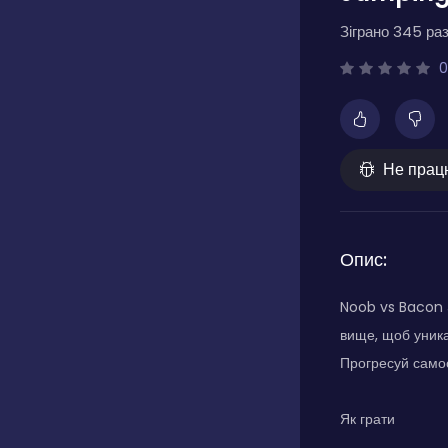
Зіграно 345 раз
0
Не прац
Опис:
Noob vs Bacon 
вище, щоб уника
Прогресуй самос
Як грати