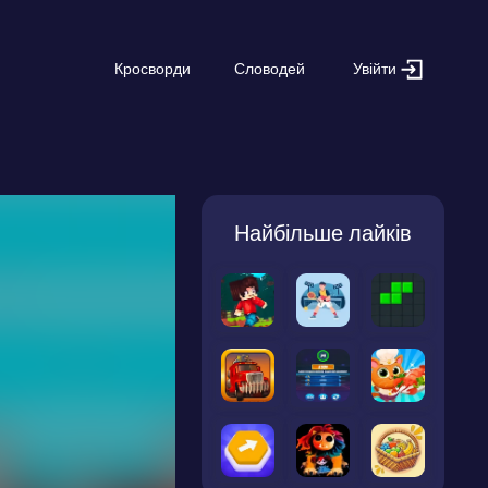
Увійти
Кросворди
Словодей
Найбільше лайків