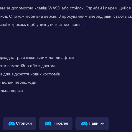
ем за допомогою клавіш WASD або стрілок. Стрибай і переміщуйся
од. Є також мобільна версія. З просуванням вперед рівні стають с
 своїм кроком, щоб уникнути гострих шипів.
ркадна гра з піксельним ландшафтом
ати самостійно або з другом
 для відкриття нових костюмів
 і долай перешкоди
льна версія
Стрибки
Пікселні
Навички