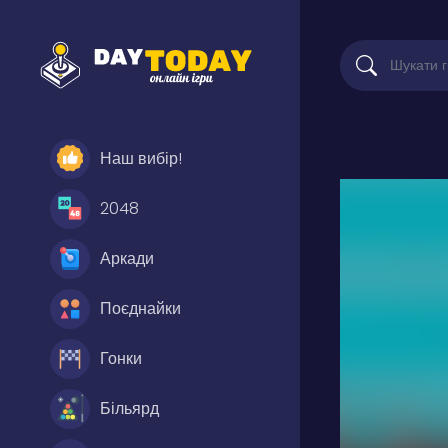
Наш вибір!
2048
Аркади
Поєднайки
Гонки
Більярд