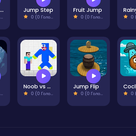
BlueGuy Jump
Jump Step
Fruit Jump
Rain
)
0 (0 Голосів)
0 (0 Голосів)
0 (0
e
Noob vs Blue Monster
Jump Flip
Cocl
)
0 (0 Голосів)
0 (0 Голосів)
0 (0