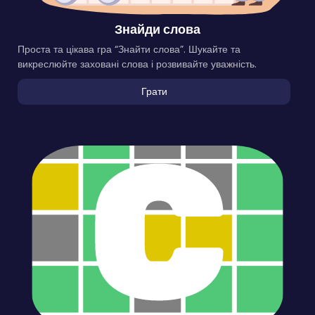
Знайди слова
Проста та цікава гра “Знайти слова”. Шукайте та
викреслюйте заховані слова і розвивайте уважність.
Грати