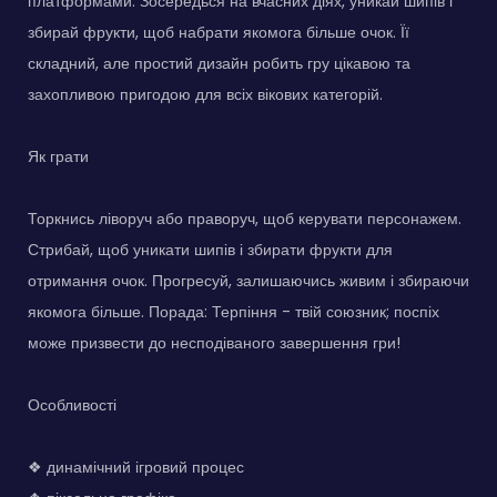
платформами. Зосередься на вчасних діях, уникай шипів і
збирай фрукти, щоб набрати якомога більше очок. Її
складний, але простий дизайн робить гру цікавою та
захопливою пригодою для всіх вікових категорій.
Як грати
Торкнись ліворуч або праворуч, щоб керувати персонажем.
Стрибай, щоб уникати шипів і збирати фрукти для
отримання очок. Прогресуй, залишаючись живим і збираючи
якомога більше. Порада: Терпіння - твій союзник; поспіх
може призвести до несподіваного завершення гри!
Особливості
❖ динамічний ігровий процес