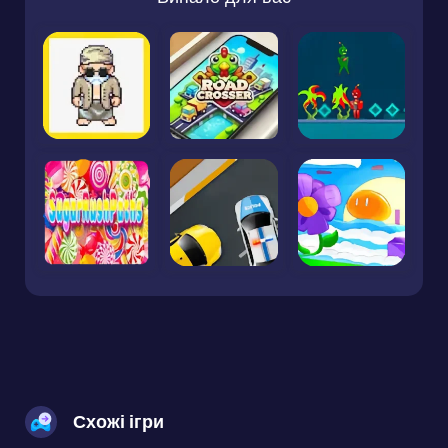
Схожі ігри