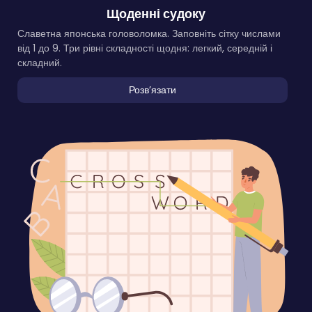
Щоденні судоку
Славетна японська головоломка. Заповніть сітку числами
від 1 до 9. Три рівні складності щодня: легкий, середній і
складний.
Розвʼязати