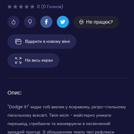
0 (0 Голосів)
Не працює?
Відкрити в новому вікні
На весь екран
Опис:
"Dodge it!" кидає тобі виклик у яскравому, ретро-стильному
піксельному всесвіті. Твоя місія - майстерно уникати
перешкод, стрибаючи та маневруючи в нескінченній
аркадній пригоді. Зі збільшенням темпу твої рефлекси