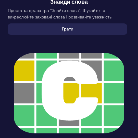
Знайди слова
Проста та цікава гра “Знайти слова”. Шукайте та
викреслюйте заховані слова і розвивайте уважність.
Грати