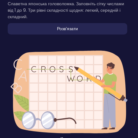
Славетна японська головоломка. Заповніть сітку числами
від 1 до 9. Три рівні складності щодня: легкий, середній і
складний.
Розвʼязати