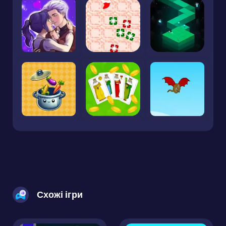
Схожі ігри