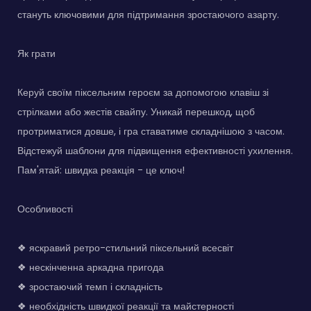
стануть ключовими для підтримання зростаючого азарту.
Як грати
Керуй своїм піксельним героєм за допомогою клавіш зі
стрілками або жестів свайпу. Уникай перешкод, щоб
протриматися довше, і гра ставатиме складнішою з часом.
Відстежуй шаблони для підвищення ефективності ухилення.
Пам'ятай: швидка реакція - це ключ!
Особливості
❖ яскравий ретро-стильний піксельний всесвіт
❖ нескінченна аркадна пригода
❖ зростаючий темп і складність
❖ необхідність швидкої реакції та майстерності