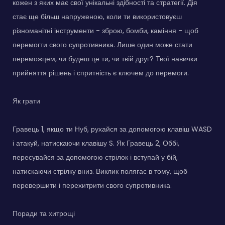
кожен з яких має свої унікальні здібності та стратегії. Дія
стає ще більш напруженою, коли ти використовуєш
різноманітні інструменти - зброю, бомби, каміння - щоб
перемогти свого супротивника. Лише один може стати
переможцем, чи будеш це ти, чи твій друг? Твої навички
прийняття рішень і спритність є ключем до перемоги.
Як грати
Гравець 1, якщо ти Нуб, рухайся за допомогою клавіш WASD
і атакуй, натискаючи клавішу S. Як Гравець 2, Оббі,
пересувайся за допомогою стрілок і вступай у бій,
натискаючи стрілку вниз. Виклик полягає в тому, щоб
перевершити і перехитрити свого супротивника.
Поради та хитрощі