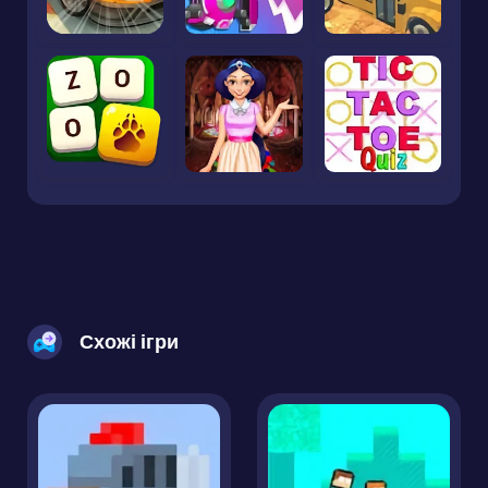
Схожі ігри