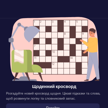
Щоденний кросворд
Розгадуйте новий кросворд щодня. Цікаві підказки та слова,
щоб розвинути логіку та словниковий запас.
Перейти