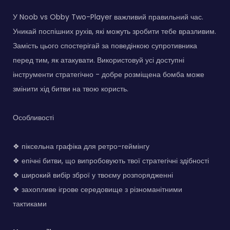
У Noob vs Obby Two-Player важливий правильний час.
Уникай поспішних рухів, які можуть зробити тебе вразливим.
Замість цього спостерігай за поведінкою супротивника
перед тим, як атакувати. Використовуй усі доступні
інструменти стратегічно - добре розміщена бомба може
змінити хід битви на твою користь.
Особливості
❖ піксельна графіка для ретро-геймінгу
❖ епічні битви, що випробовують твої стратегічні здібності
❖ широкий вибір зброї у твоєму розпорядженні
❖ захопливе ігрове середовище з різноманітними
тактиками