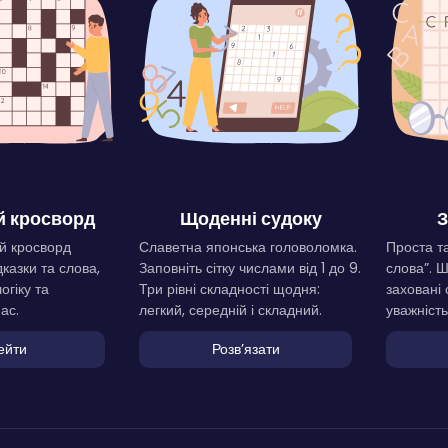
 кросворд
Щоденні судоку
З
й кросворд
Славетна японська головоломка.
Проста та
дказки та слова,
Заповніть сітку числами від 1 до 9.
слова”. 
огіку та
Три рівні складності щодня:
заховані 
ас.
легкий, середній і складний.
уважність
ейти
Розвʼязати