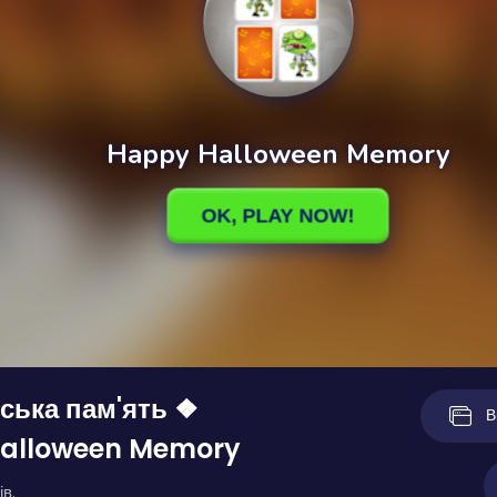
ська пам'ять ❖
В
alloween Memory
ів.