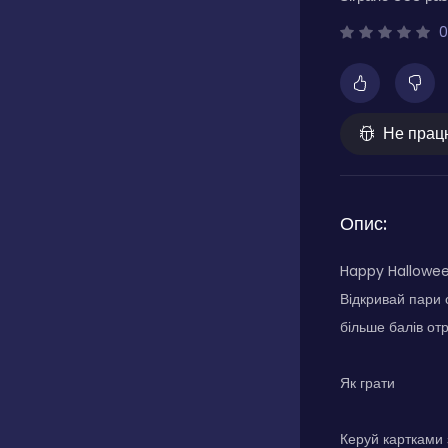
0
Не прац
Опис:
Happy Halloween
Відкривай пари 
більше балів от
Як грати
Керуй картками 