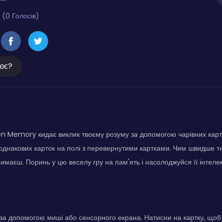
 (0 Голосів)
ює?
 Memory кидає виклик твоєму розуму за допомогою чарівних карто
однакових карток на полі з перевернутими картками. Чим швидше т
римаєш. Поринь у цю веселу гру на пам'ять і насолоджуйся її інте
за допомогою миші або сенсорного екрана. Натисни на картку, щоб 