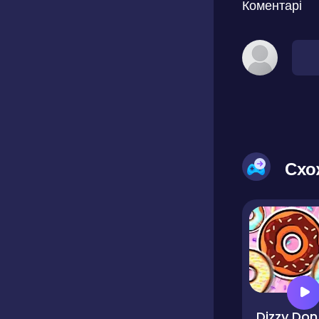
Коментарі
Схо
D