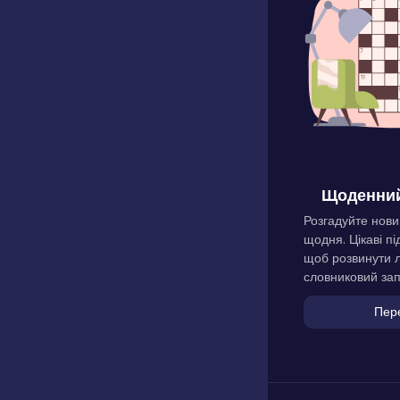
Щоденний
Розгадуйте нови
щодня. Цікаві пі
щоб розвинути л
словниковий зап
Пер