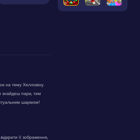
к на тему Хелловіну.
и знайдеш пари, тим
лектуальним шармом!
відкрити її зображення,