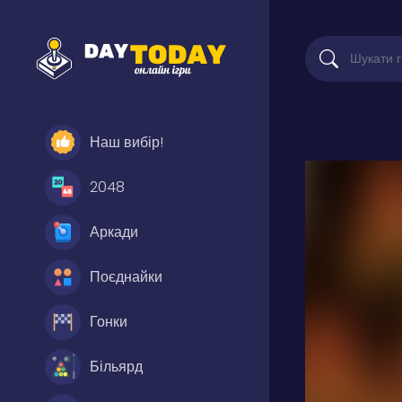
Наш вибір!
2048
Аркади
Поєднайки
Гонки
Більярд