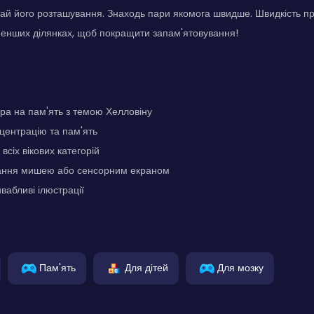
тай його розташування. Знаходь пари якомога швидше. Швидкість п
менших ділянках, щоб покращити запам'ятовування!
ра на пам'ять з темою Хелловіну
центрацію та пам'ять
всіх вікових категорій
ання мишею або сенсорним екраном
вабливі ілюстрації
Пам'ять
Для дітей
Для мозку