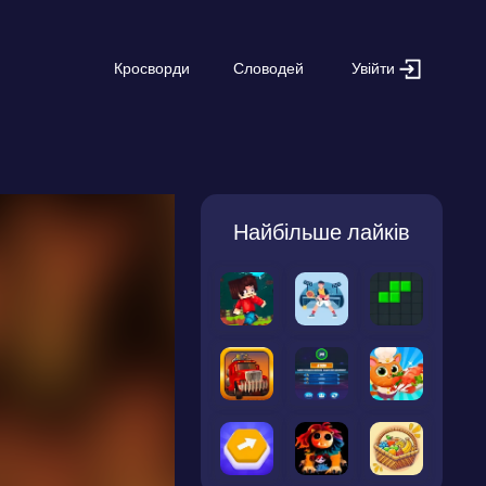
Увійти
Кросворди
Словодей
Найбільше лайків