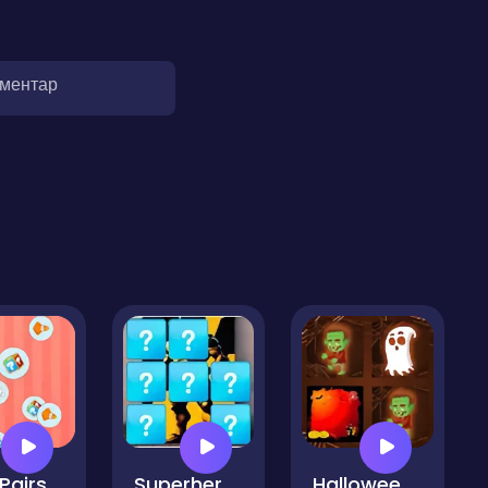
оментар
 Pairs
Superhero Memory Match
Halloween Memory Game