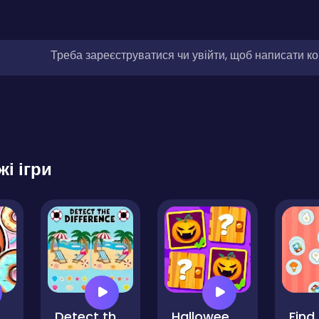
Треба зареєструватися чи увійти, щоб написати к
жі ігри
izzy Donut
Detect the Difference
Halloween Monsters Match
Find