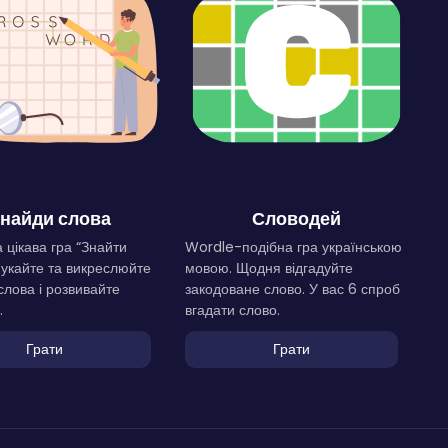
найди слова
Словодей
 цікава гра “Знайти
Wordle-подібна гра українською
Шукайте та викреслюйте
мовою. Щодня відгадуйте
слова і розвивайте
закодоване слово. У вас 6 спроб
.
вгадати слово.
Грати
Грати