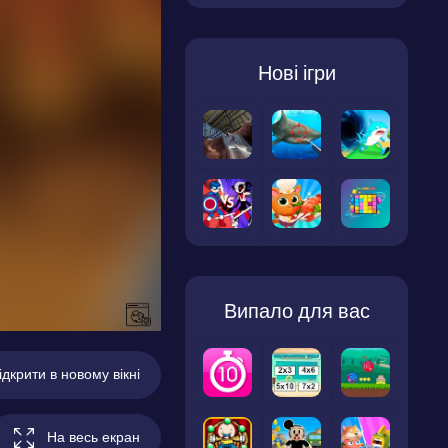
Нові ігри
Випало для вас
ідкрити в новому вікні
На весь екран