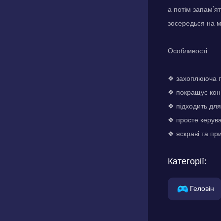
а потім запам'я
зосередься на 
Особливості
❖ захоплююча г
❖ покращує кон
❖ підходить для 
❖ просте керув
❖ яскраві та при
Категорії:
Геловін