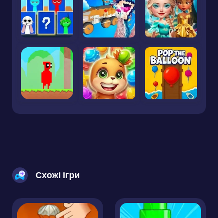
Схожі ігри