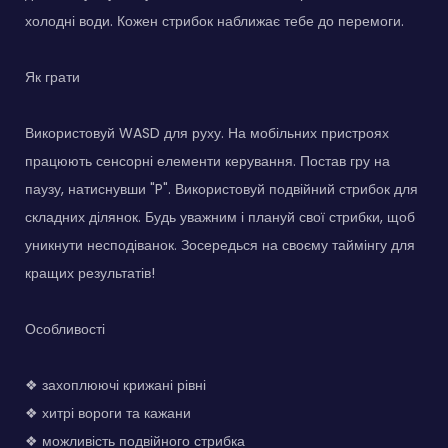
холодні води. Кожен стрибок наближає тебе до перемоги.
Як грати
Використовуй WASD для руху. На мобільних пристроях
працюють сенсорні елементи керування. Постав гру на
паузу, натиснувши "P". Використовуй подвійний стрибок для
складних ділянок. Будь уважним і плануй свої стрибки, щоб
уникнути несподіванок. Зосередься на своєму таймінгу для
кращих результатів!
Особливості
❖ захоплюючі крижані рівні
❖ хитрі вороги та кажани
❖ можливість подвійного стрибка