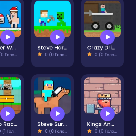
Winter Wolf
Steve Hardcore
Crazy Driver Noob
 Голосів)
0 (0 Голосів)
0 (0 Голосів)
Noob Race Against Time
Steve SurvivalCraft Easy
Kings And Pigs
(1 Голосів)
0 (0 Голосів)
0 (0 Голосів)