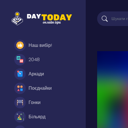
Наш вибір!
2048
Аркади
Поєднайки
Гонки
Більярд