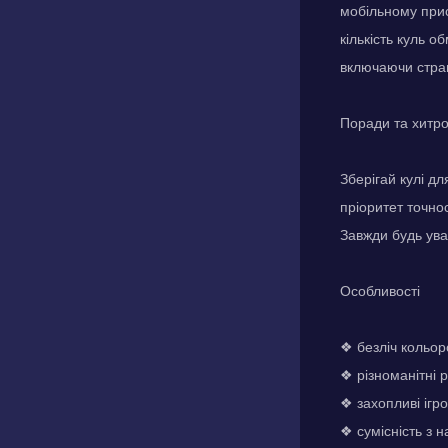
мобільному прис
кількість куль о
включаючи стра
Поради та хитр
Зберігай кулі дл
пріоритет точно
Завжди будь уваж
Особливості
❖ безліч кольор
❖ різноманітні 
❖ захопливі ігро
❖ сумісність з