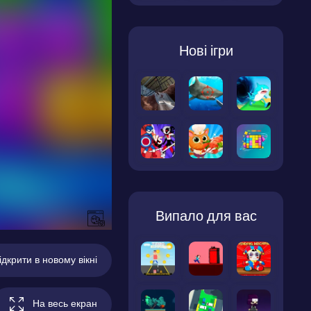
Нові ігри
Випало для вас
ідкрити в новому вікні
На весь екран