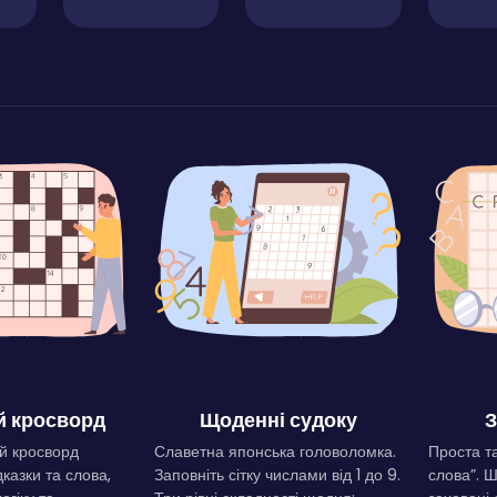
 кросворд
Щоденні судоку
З
й кросворд
Славетна японська головоломка.
Проста та
дказки та слова,
Заповніть сітку числами від 1 до 9.
слова”. 