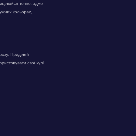
рицілюйся точно, адже
дужних кольорах,
грозу. Приділяй
ристовувати свої кулі.