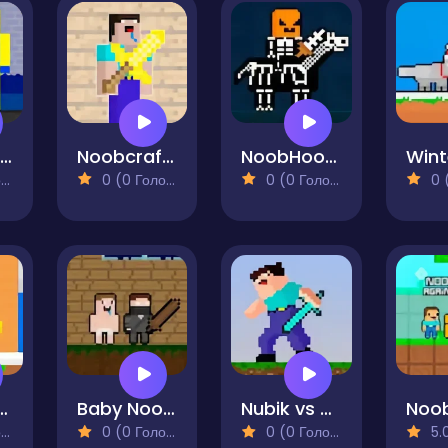
NoobLOX Rainbow Friends
Noobcraft House Escape
NoobHood HalloweenCraft
)
0 (0 Голосів)
0 (0 Голосів)
0 (0
ft Winterblock
Baby Noob vs Heroman 2 Player
Nubik vs Herobrin's Army
)
0 (0 Голосів)
0 (0 Голосів)
5.0 