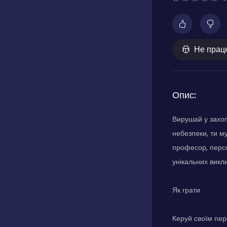
Не прац
Опис:
Вирушай у захоп
небезпеки, ти м
професор, персо
унікальних викли
Як грати
Керуй своїм пер