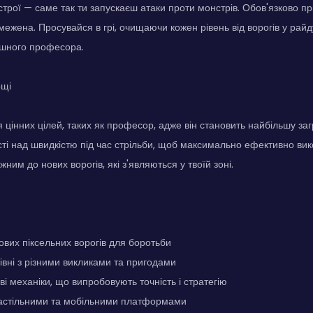
трої — саме так ти запускаєш атаки проти монстрів. Обов'язково п
бмежена. Просувайся в грі, очищаючи кожен рівень від ворогів у рай
шного професора.
ощі
я цінних цілей, таких як професор, адже він становить найбільшу за
сті над швидкістю під час стрільби, щоб максимально ефективно вико
ним до нових ворогів, які з'являються у твоїй зоні.
ових піксельних ворогів для боротьби
рівні з різними викликами та пригодами
ві механіки, що випробовують точність і стратегію
 настільними та мобільними платформами