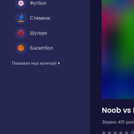
Футбол
Стікмени
Шутери
Баскетбол
Показати інші категорії ▾
Noob vs 
Зіграно 401 разі
0