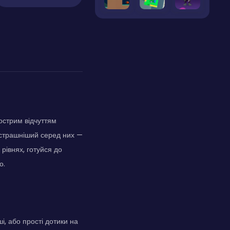
острим відчуттям
йстрашніший серед них —
рівнях, готуйся до
о.
, або прості дотики на