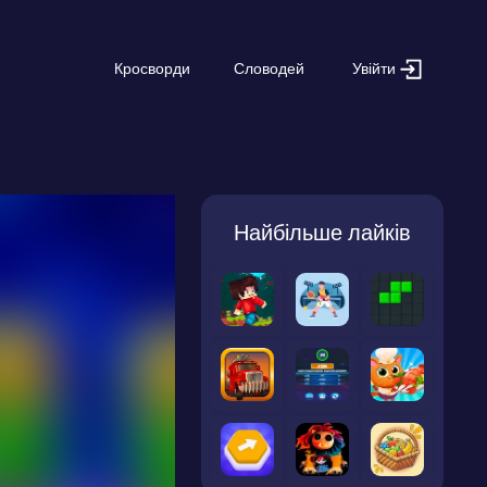
Увійти
Кросворди
Словодей
Найбільше лайків