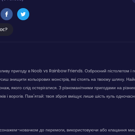
ює?
ливу пригоду в Noob vs Rainbow Friends. Озброєний пістолетом і г
усиш знищити кольорових монстрів, які стоять на твоєму шляху. На
наж, якого слід остерігатися. З різноманітними пригодами на різних 
ків і ворогів. Пам'ятай: твоя зброя вміщує лише шість куль одночасн
сонажем-новачком до перемоги, використовуючи або клацання миші